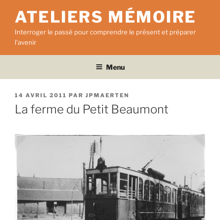
Aller
ATELIERS MÉMOIRE
au
contenu
Interroger le passé pour comprendre le présent et préparer
principal
l'avenir
Menu
PUBLIÉ
14 AVRIL 2011
PAR
JPMAERTEN
LE
La ferme du Petit Beaumont