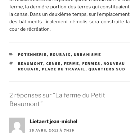
ferme, la dernière portion des terres qui constituaient
la cense. Dans un deuxième temps, sur l’emplacement
des bâtiments finalement démolis sera construite la
cour de récréation.
CATÉGORIES
POTENNERIE
,
ROUBAIX
,
URBANISME
ÉTIQUETTES
BEAUMONT
,
CENSE
,
FERME
,
FERMES
,
NOUVEAU
ROUBAIX
,
PLACE DU TRAVAIL
,
QUARTIERS SUD
2 réponses sur “La ferme du Petit
Beaumont”
Lietaert jean-michel
15 AVRIL 2011 À 7H19