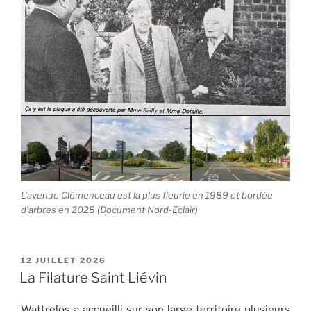
L’avenue Clémenceau est la plus fleurie en 1989 et bordée
d’arbres en 2025 (Document Nord-Eclair)
PUBLIÉ
12 JUILLET 2026
LE
La Filature Saint Liévin
Wattrelos a accueilli sur son large territoire plusieurs