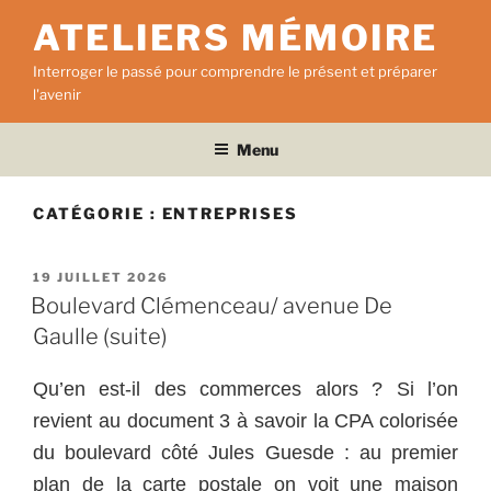
Aller
ATELIERS MÉMOIRE
au
contenu
Interroger le passé pour comprendre le présent et préparer
principal
l'avenir
Menu
CATÉGORIE :
ENTREPRISES
PUBLIÉ
19 JUILLET 2026
LE
Boulevard Clémenceau/ avenue De
Gaulle (suite)
Qu’en est-il des commerces alors ? Si l’on
revient au document 3 à savoir la CPA colorisée
du boulevard côté Jules Guesde : au premier
plan de la carte postale on voit une maison