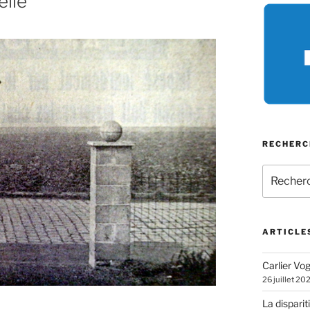
elle
RECHERC
Recherch
pour
:
ARTICLE
Carlier Vogl
26 juillet 20
La disparit