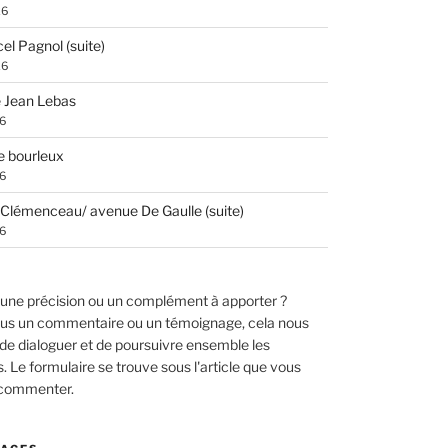
26
el Pagnol (suite)
26
 Jean Lebas
26
e bourleux
26
Clémenceau/ avenue De Gaulle (suite)
26
une précision ou un complément à apporter ?
us un commentaire ou un témoignage, cela nous
de dialoguer et de poursuivre ensemble les
 Le formulaire se trouve sous l'article que vous
 commenter.