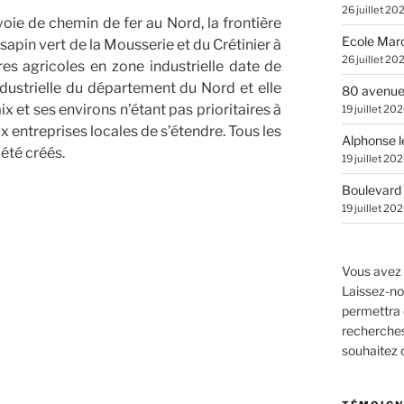
26 juillet 20
voie de chemin de fer au Nord, la frontière
Ecole Marc
u sapin vert de la Mousserie et du Crétinier à
26 juillet 20
res agricoles en zone industrielle date de
dustrielle du département du Nord et elle
80 avenue
 et ses environs n’étant pas prioritaires à
19 juillet 20
 entreprises locales de s’étendre. Tous les
Alphonse l
été créés.
19 juillet 20
Boulevard 
19 juillet 20
Vous avez 
Laissez-no
permettra 
recherches.
souhaitez