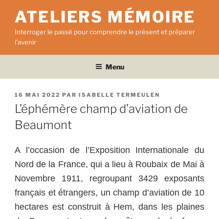
Aller
ATELIERS MÉMOIRE
au
contenu
Interroger le passé pour comprendre le présent et préparer
principal
l'avenir
Menu
PUBLIÉ
16 MAI 2022
PAR
ISABELLE TERMEULEN
LE
L’éphémère champ d’aviation de
Beaumont
A l’occasion de l’Exposition Internationale du
Nord de la France, qui a lieu à Roubaix de Mai à
Novembre 1911, regroupant 3429 exposants
français et étrangers, un champ d’aviation de 10
hectares est construit à Hem, dans les plaines