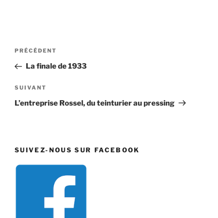
Navigation
Article
PRÉCÉDENT
de
précédent
La finale de 1933
l’article
Article
SUIVANT
suivant
L’entreprise Rossel, du teinturier au pressing
SUIVEZ-NOUS SUR FACEBOOK