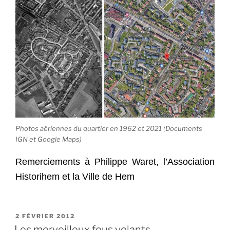
Photos aériennes du quartier en 1962 et 2021 (Documents
IGN et Google Maps)
Remerciements à Philippe Waret, l’Association
Historihem et la Ville de Hem
PUBLIÉ
2 FÉVRIER 2012
LE
Les merveilleux fous volants