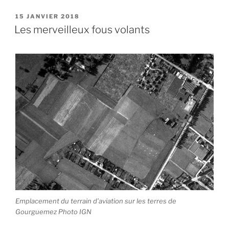
PUBLIÉ
15 JANVIER 2018
LE
Les merveilleux fous volants
Emplacement du terrain d’aviation sur les terres de
Gourguemez Photo IGN