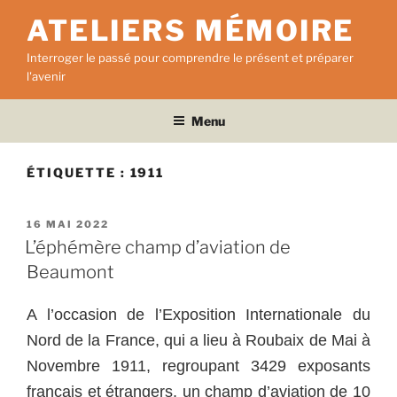
Aller
ATELIERS MÉMOIRE
au
contenu
Interroger le passé pour comprendre le présent et préparer
principal
l'avenir
Menu
ÉTIQUETTE :
1911
PUBLIÉ
16 MAI 2022
LE
L’éphémère champ d’aviation de
Beaumont
A l’occasion de l’Exposition Internationale du
Nord de la France, qui a lieu à Roubaix de Mai à
Novembre 1911, regroupant 3429 exposants
français et étrangers, un champ d’aviation de 10