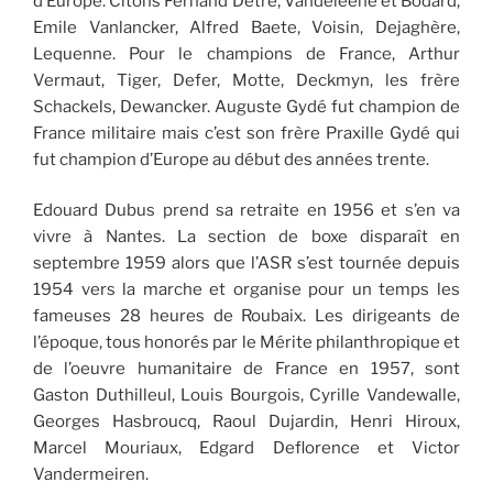
d’Europe. Citons Fernand Detré, Vandeleene et Bodard,
Emile Vanlancker, Alfred Baete, Voisin, Dejaghère,
Lequenne. Pour le champions de France, Arthur
Vermaut, Tiger, Defer, Motte, Deckmyn, les frère
Schackels, Dewancker. Auguste Gydé fut champion de
France militaire mais c’est son frère Praxille Gydé qui
fut champion d’Europe au début des années trente.
Edouard Dubus prend sa retraite en 1956 et s’en va
vivre à Nantes. La section de boxe disparaît en
septembre 1959 alors que l’ASR s’est tournée depuis
1954 vers la marche et organise pour un temps les
fameuses 28 heures de Roubaix. Les dirigeants de
l’époque, tous honorés par le Mérite philanthropique et
de l’oeuvre humanitaire de France en 1957, sont
Gaston Duthilleul, Louis Bourgois, Cyrille Vandewalle,
Georges Hasbroucq, Raoul Dujardin, Henri Hiroux,
Marcel Mouriaux, Edgard Deflorence et Victor
Vandermeiren.