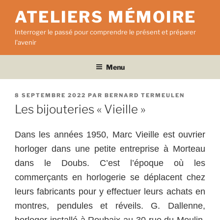
Aller
ATELIERS MÉMOIRE
au
contenu
Interroger le passé pour comprendre le présent et préparer
principal
l'avenir
Menu
PUBLIÉ
8 SEPTEMBRE 2022
PAR
BERNARD TERMEULEN
LE
Les bijouteries « Vieille »
Dans les années 1950, Marc Vieille est ouvrier
horloger dans une petite entreprise à Morteau
dans le Doubs. C’est l’époque où les
commerçants en horlogerie se déplacent chez
leurs fabricants pour y effectuer leurs achats en
montres, pendules et réveils. G. Dallenne,
horloger installé à Roubaix au 30 rue du Moulin,