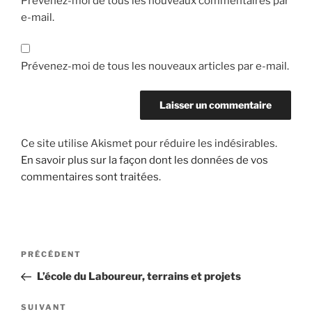
Prévenez-moi de tous les nouveaux commentaires par
e-mail.
Prévenez-moi de tous les nouveaux articles par e-mail.
Ce site utilise Akismet pour réduire les indésirables.
En savoir plus sur la façon dont les données de vos
commentaires sont traitées
.
Navigation
Article
PRÉCÉDENT
de
précédent
L’école du Laboureur, terrains et projets
l’article
Article
SUIVANT