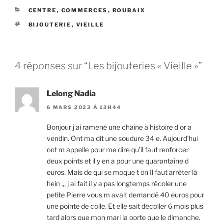
CATÉGORIES
CENTRE
,
COMMERCES
,
ROUBAIX
ÉTIQUETTES
BIJOUTERIE
,
VIEILLE
4 réponses sur “Les bijouteries « Vieille »”
Lelong Nadia
6 MARS 2023 À 13H44
Bonjour j ai ramené une chaîne à histoire d or a
vendin. Ont ma dit une soudure 34 e. Aujourd’hui
ont m appelle pour me dire qu’il faut renforcer
deux points et il y en a pour une quarantaine d
euros. Mais de qui se moque t on Il faut arrêter là
hein ,,, j ai fait il y a pas longtemps récoler une
petite Pierre vous m avait demandé 40 euros pour
une pointe de colle. Et elle sait décoller 6 mois plus
tard alors que mon mari la porte que le dimanche.