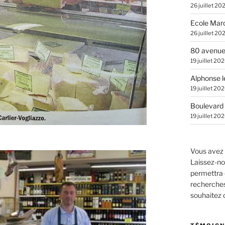
26 juillet 20
Ecole Marc
26 juillet 20
80 avenue
19 juillet 20
Alphonse l
19 juillet 20
Boulevard 
19 juillet 20
Vous avez 
Laissez-no
permettra 
recherches.
souhaitez