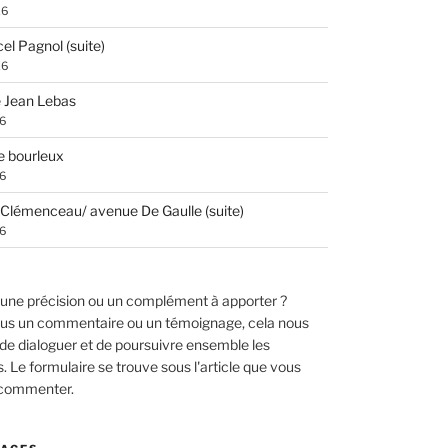
26
el Pagnol (suite)
26
 Jean Lebas
26
e bourleux
26
Clémenceau/ avenue De Gaulle (suite)
26
une précision ou un complément à apporter ?
us un commentaire ou un témoignage, cela nous
de dialoguer et de poursuivre ensemble les
 Le formulaire se trouve sous l'article que vous
 commenter.