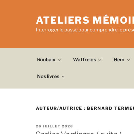
Aller
au
ATELIERS MÉMOI
contenu
principal
Interroger le passé pour comprendre le prése
Roubaix
Wattrelos
Hem
Nos livres
AUTEUR/AUTRICE :
BERNARD TERME
PUBLIÉ
26 JUILLET 2026
LE