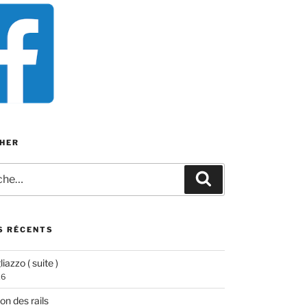
HER
e
Recherche
S RÉCENTS
iazzo ( suite )
26
ion des rails