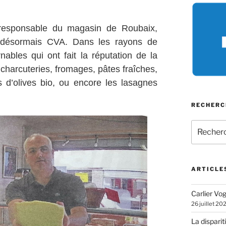
 responsable du magasin de Roubaix,
e désormais CVA. Dans les rayons de
rnables qui ont fait la réputation de la
 charcuteries, fromages, pâtes fraîches,
es d’olives bio, ou encore les lasagnes
RECHERC
Recherch
pour
:
ARTICLE
Carlier Vogl
26 juillet 20
La disparit