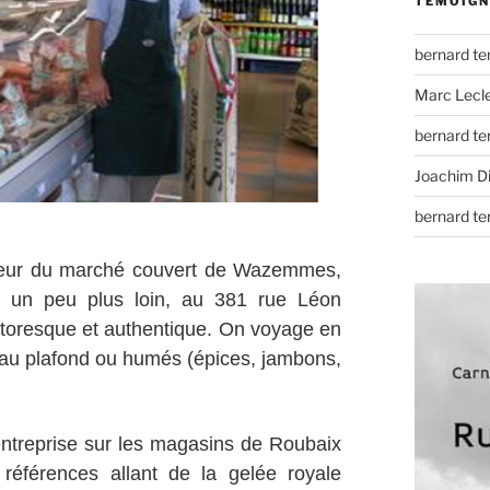
TÉMOIGN
bernard t
Marc Lecl
bernard t
Joachim D
bernard t
érieur du marché couvert de
Wazemmes,
rs un peu plus loin, au 381 rue Léon
toresque et authentique. On voyage en
s au plafond ou humés (épices, jambons,
’entreprise sur les magasins de Roubaix
 références allant de la gelée royale