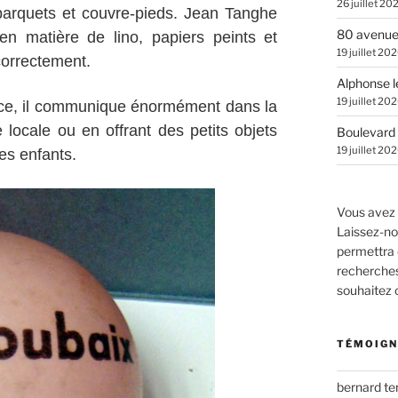
26 juillet 20
parquets et couvre-pieds. Jean Tanghe
80 avenue
 en matière de lino, papiers peints et
19 juillet 20
 correctement.
Alphonse l
19 juillet 20
ce, il communique énormément dans la
 locale ou en offrant des petits objets
Boulevard 
19 juillet 20
es enfants.
Vous avez 
Laissez-no
permettra 
recherches.
souhaitez
TÉMOIGN
bernard t