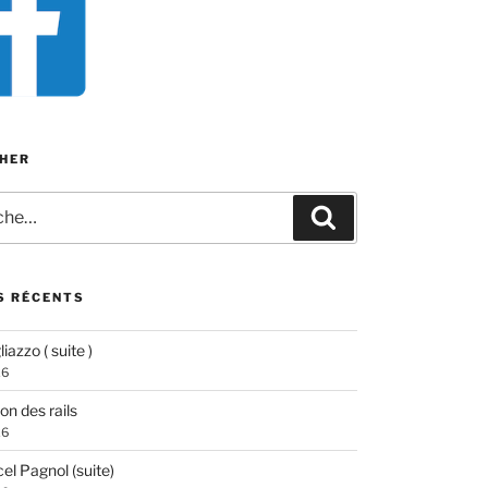
HER
e
Recherche
S RÉCENTS
iazzo ( suite )
26
ion des rails
26
el Pagnol (suite)