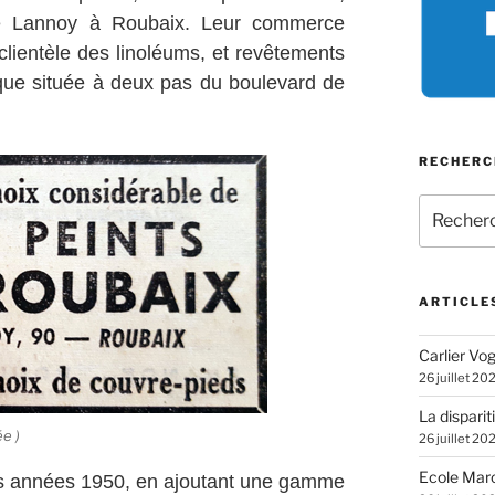
de Lannoy à Roubaix. Leur commerce
clientèle des linoléums, et revêtements
tique située à deux pas du boulevard de
RECHERC
Recherch
pour
:
ARTICLE
Carlier Vogl
26 juillet 20
La disparit
e )
26 juillet 20
Ecole Marc
 des années 1950, en ajoutant une gamme