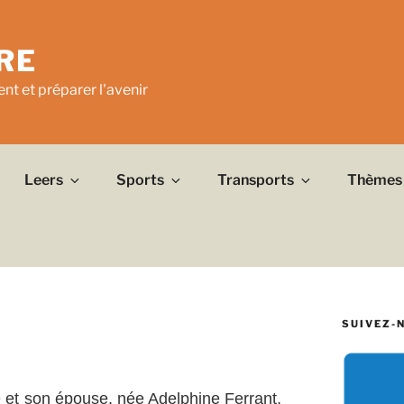
RE
nt et préparer l'avenir
Leers
Sports
Transports
Thèmes
SUIVEZ-
et son épouse, née Adelphine Ferrant,