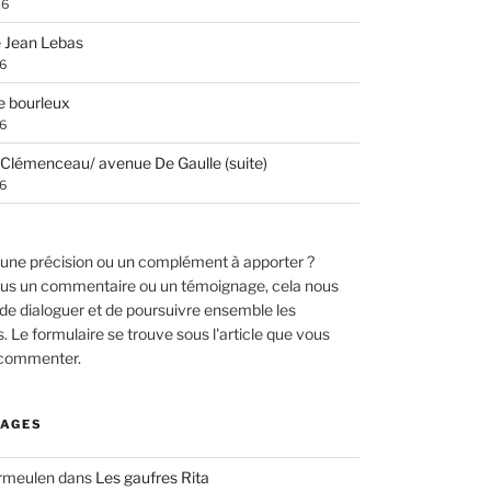
26
 Jean Lebas
26
e bourleux
26
Clémenceau/ avenue De Gaulle (suite)
26
une précision ou un complément à apporter ?
us un commentaire ou un témoignage, cela nous
de dialoguer et de poursuivre ensemble les
 Le formulaire se trouve sous l'article que vous
 commenter.
AGES
ermeulen
dans
Les gaufres Rita