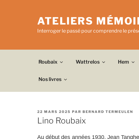
Aller
au
ATELIERS MÉMOI
contenu
principal
Interroger le passé pour comprendre le prése
Roubaix
Wattrelos
Hem
Nos livres
PUBLIÉ
22 MARS 2025
PAR
BERNARD TERMEULEN
LE
Lino Roubaix
Au début des années 1930, Jean Tanghe 