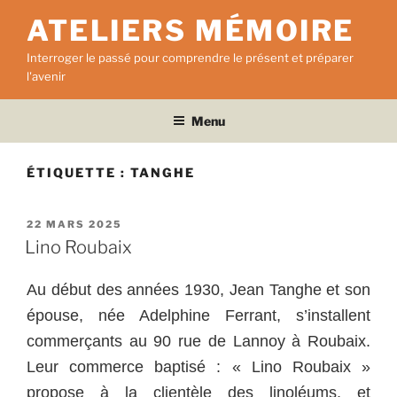
Aller
ATELIERS MÉMOIRE
au
contenu
Interroger le passé pour comprendre le présent et préparer
principal
l'avenir
Menu
ÉTIQUETTE :
TANGHE
PUBLIÉ
22 MARS 2025
LE
Lino Roubaix
Au début des années 1930, Jean Tanghe et son
épouse, née Adelphine Ferrant, s’installent
commerçants au 90 rue de Lannoy à Roubaix.
Leur commerce baptisé : « Lino Roubaix »
propose à la clientèle des linoléums, et