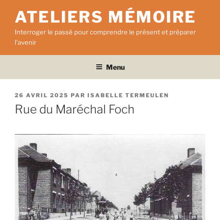
Aller
ATELIERS MÉMOIRE
au
contenu
Interroger le passé pour comprendre le présent et préparer
principal
l'avenir
Menu
PUBLIÉ
26 AVRIL 2025
PAR
ISABELLE TERMEULEN
LE
Rue du Maréchal Foch