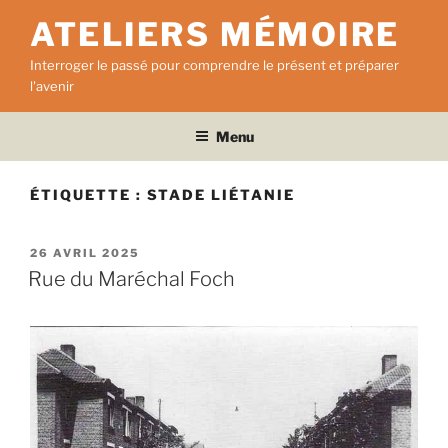
Aller
ATELIERS MÉMOIRE
au
contenu
Interroger le passé pour comprendre le présent et préparer
principal
l'avenir
Menu
ÉTIQUETTE :
STADE LIÉTANIE
PUBLIÉ
26 AVRIL 2025
LE
Rue du Maréchal Foch