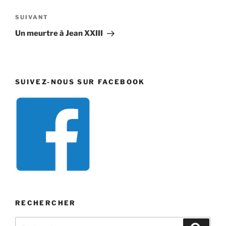
l’article
Article
SUIVANT
suivant
Un meurtre à Jean XXIII
SUIVEZ-NOUS SUR FACEBOOK
RECHERCHER
Recherche
Recher