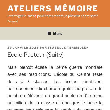
Aller
ATELIERS MÉMOIRE
au
contenu
Interroger le passé pour comprendre le présent et préparer
principal
l'avenir
Menu
PUBLIÉ
29 JANVIER 2024
PAR
ISABELLE TERMEULEN
LE
Ecole Pasteur (Suite)
Mais bientôt éclate la 2ème guerre mondiale
avec ses restrictions. L’école du Centre reste
donc à 3 classes. Les écoles bénéficient
heureusement du charbon gratuit au prorata du
nombre d’élèves : un grand poêle en tôle trône
au milieu de la classe et une grosse buse la
traverse pour rejoindre le conduit de cheminée