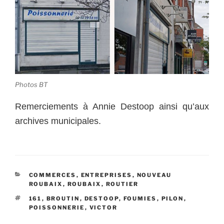
Photos BT
Remerciements à Annie Destoop ainsi qu’aux
archives municipales.
CATÉGORIES
COMMERCES
,
ENTREPRISES
,
NOUVEAU
ROUBAIX
,
ROUBAIX
,
ROUTIER
ÉTIQUETTES
161
,
BROUTIN
,
DESTOOP
,
FOUMIES
,
PILON
,
POISSONNERIE
,
VICTOR