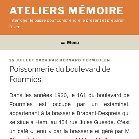
Aller
ATELIERS MÉMOIRE
au
contenu
Interroger le passé pour comprendre le présent et préparer
principal
l'avenir
Menu
PUBLIÉ
15 JUILLET 2024
PAR
BERNARD TERMEULEN
LE
Poissonnerie du boulevard de
Fourmies
Dans les années 1930, le 161 du boulevard de
Fourmies est occupé par un estaminet,
appartenant à la brasserie Brabant-Desprets qui
se situe à Hem, au 454 rue Jules Guesde. C’est
un café « tenu » par la brasserie et géré par M