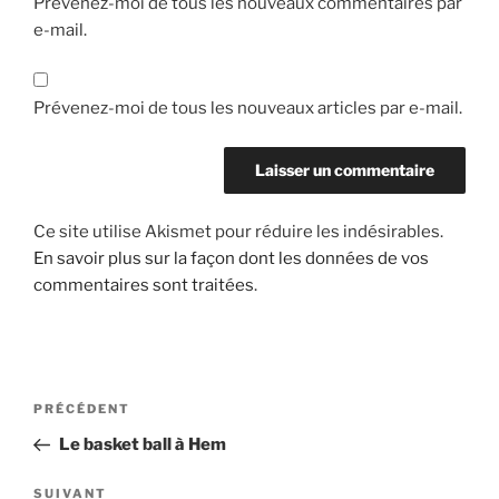
Prévenez-moi de tous les nouveaux commentaires par
e-mail.
Prévenez-moi de tous les nouveaux articles par e-mail.
Ce site utilise Akismet pour réduire les indésirables.
En savoir plus sur la façon dont les données de vos
commentaires sont traitées
.
Navigation
Article
PRÉCÉDENT
de
précédent
Le basket ball à Hem
l’article
Article
SUIVANT