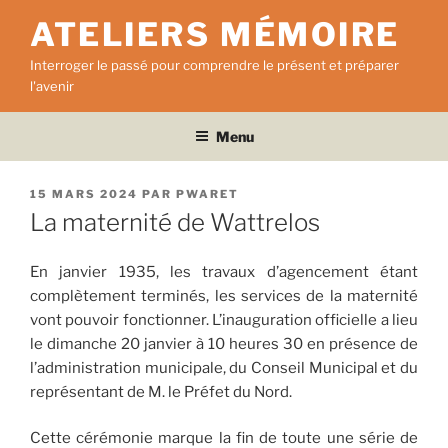
Aller
ATELIERS MÉMOIRE
au
contenu
Interroger le passé pour comprendre le présent et préparer
principal
l'avenir
Menu
PUBLIÉ
15 MARS 2024
PAR
PWARET
LE
La maternité de Wattrelos
En janvier 1935, les travaux d’agencement étant
complètement terminés, les services de la maternité
vont pouvoir fonctionner. L’inauguration officielle a lieu
le dimanche 20 janvier à 10 heures 30 en présence de
l’administration municipale, du Conseil Municipal et du
représentant de M. le Préfet du Nord.
Cette cérémonie marque la fin de toute une série de