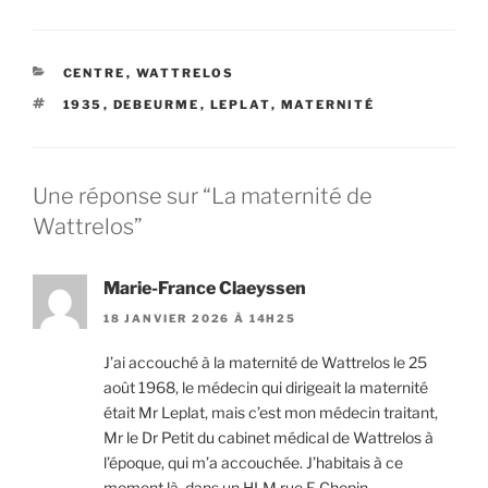
CATÉGORIES
CENTRE
,
WATTRELOS
ÉTIQUETTES
1935
,
DEBEURME
,
LEPLAT
,
MATERNITÉ
Une réponse sur “La maternité de
Wattrelos”
Marie-France Claeyssen
18 JANVIER 2026 À 14H25
J’ai accouché à la maternité de Wattrelos le 25
août 1968, le médecin qui dirigeait la maternité
était Mr Leplat, mais c’est mon médecin traitant,
Mr le Dr Petit du cabinet médical de Wattrelos à
l’époque, qui m’a accouchée. J’habitais à ce
moment là, dans un HLM rue F. Chopin