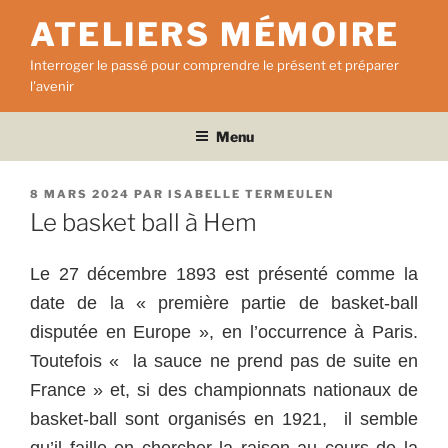
Aller
ATELIERS MÉMOIRE
au
contenu
Interroger le passé pour comprendre le présent et préparer
principal
l'avenir
Menu
PUBLIÉ
8 MARS 2024
PAR
ISABELLE TERMEULEN
LE
Le basket ball à Hem
Le 27 décembre 1893 est présenté comme la
date de la « première partie de basket-ball
disputée en Europe », en l’occurrence à Paris.
Toutefois « la sauce ne prend pas de suite en
France » et, si
des championnats nationaux de
basket-ball sont organisés en 1921,
il semble
qu’il faille en chercher la raison au cours de la