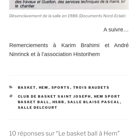
Désenclavement de la salle en 1986 (Documents Nord-Eclair)
A suivre…
Remerciements à Karim Brahimi et André
Ninrinck et à l’association Historihem
CATÉGORIES
BASKET
,
HEM
,
SPORTS
,
TROIS BAUDETS
ÉTIQUETTES
CLUB DE BASKET SAINT JOSEPH
,
HEM SPORT
BASKET BALL
,
HSBB
,
SALLE BLAISE PASCAL
,
SALLE DELCOURT
10 réponses sur “Le basket ball à Hem”