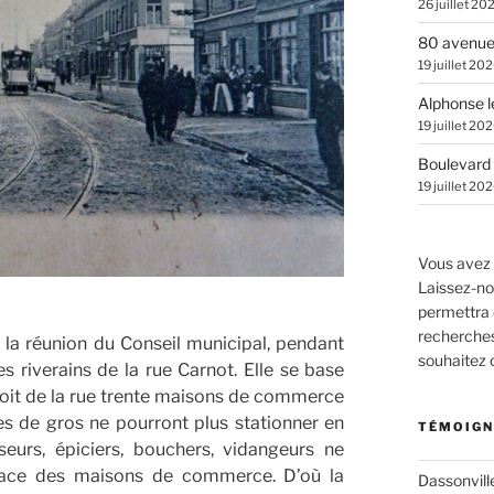
26 juillet 20
80 avenue
19 juillet 20
Alphonse l
19 juillet 20
Boulevard 
19 juillet 20
Vous avez 
Laissez-no
permettra 
recherches.
e la réunion du Conseil municipal, pendant
souhaitez
es riverains de la rue Carnot. Elle se base
 droit de la rue trente maisons de commerce
es de gros ne pourront plus stationner en
TÉMOIGN
seurs, épiciers, bouchers, vidangeurs ne
n face des maisons de commerce. D’où la
Dassonvill