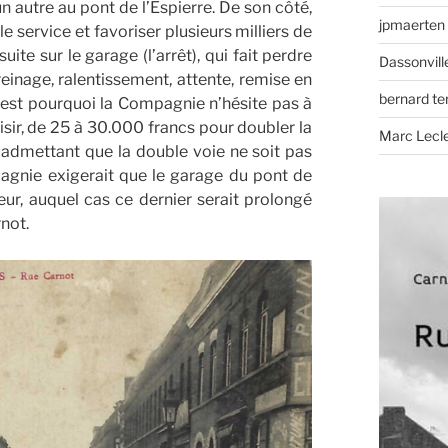
n autre au pont de l’Espierre. De son côté,
jpmaerten
 service et favoriser plusieurs milliers de
ite sur le garage (l’arrêt), qui fait perdre
Dassonvill
einage, ralentissement, attente, remise en
bernard t
c’est pourquoi la Compagnie n’hésite pas à
isir, de 25 à 30.000 francs pour doubler la
Marc Lecl
n admettant que la double voie ne soit pas
pagnie exigerait que le garage du pont de
ur, auquel cas ce dernier serait prolongé
rnot.