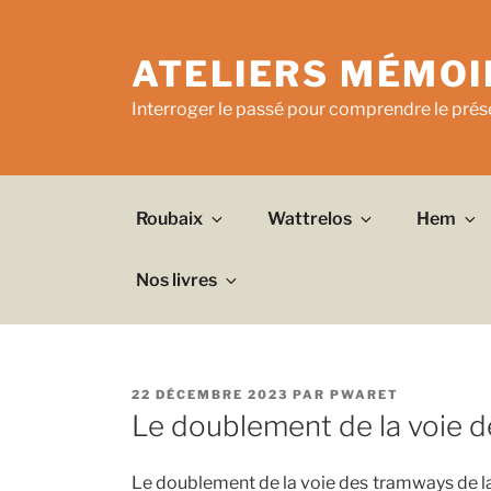
Aller
au
ATELIERS MÉMOI
contenu
principal
Interroger le passé pour comprendre le prése
Roubaix
Wattrelos
Hem
Nos livres
PUBLIÉ
22 DÉCEMBRE 2023
PAR
PWARET
LE
Le doublement de la voie 
Le doublement de la voie des tramways de la 