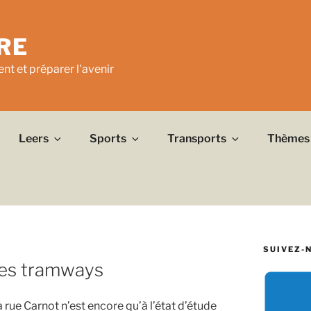
RE
nt et préparer l'avenir
Leers
Sports
Transports
Thèmes
SUIVEZ-
des tramways
rue Carnot n’est encore qu’à l’état d’étude