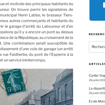
que et motivée des principaux habitants du
reur. On trouve parmi les signataires de
r municipal Henri Labbe, le brasseur Tiers-
breux autres commerçants et habitants du
ir le garage (l’arrêt) du Laboureur et d’en
ppelons qu’il y a encore un pont au dessus
RECHERC
 place de la République, au croisement de la
ot. Une combinaison serait susceptible de
Recherch
pour
tablissement d’une voie de garage (un arrêt)
:
la rue Faidherbe, du pont de l’Espierre à la
nir un service ininterrompu.
ARTICLE
Carlier Vogl
26 juillet 20
La disparit
26 juillet 20
Ecole Marc