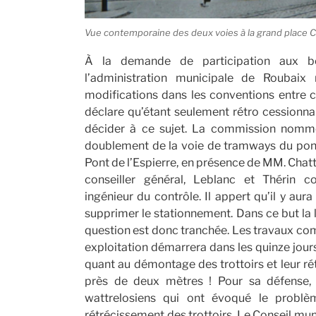
Vue contemporaine des deux voies à la grand place Co
À la demande de participation aux bén
l’administration municipale de Roubaix
modifications dans les conventions entre ce
déclare qu’étant seulement rétro cessionnair
décider à ce sujet. La commission nommé
doublement de la voie de tramways du pon
Pont de l’Espierre, en présence de MM. Chatt
conseiller général, Leblanc et Thérin c
ingénieur du contrôle. Il appert qu’il y au
supprimer le stationnement. Dans ce but la 
question est donc tranchée. Les travaux co
exploitation démarrera dans les quinze jour
quant au démontage des trottoirs et leur r
près de deux mètres ! Pour sa défense,
wattrelosiens qui ont évoqué le probl
rétrécissement des trottoirs. Le Conseil muni