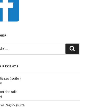
HER
e
Recherche
S RÉCENTS
iazzo ( suite )
26
ion des rails
26
el Pagnol (suite)