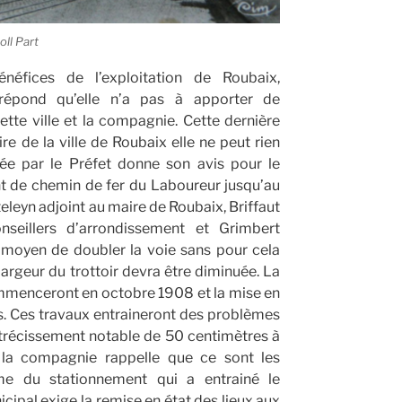
ll Part
éfices de l’exploitation de Roubaix,
 répond qu’elle n’a pas à apporter de
tte ville et la compagnie. Cette dernière
e de la ville de Roubaix elle ne peut rien
e par le Préfet donne son avis pour le
t de chemin de fer du Laboureur jusqu’au
eleyn adjoint au maire de Roubaix, Briffaut
onseillers d’arrondissement et Grimbert
ra moyen de doubler la voie sans pour cela
largeur du trottoir devra être diminuée.
La
mmenceront en octobre 1908 et la mise en
s. Ces travaux entraineront des problèmes
étrécissement notable de 50 centimètres à
 la compagnie rappelle que ce sont les
ème du stationnement
qui a entrainé le
cipal exige la remise en état des lieux aux