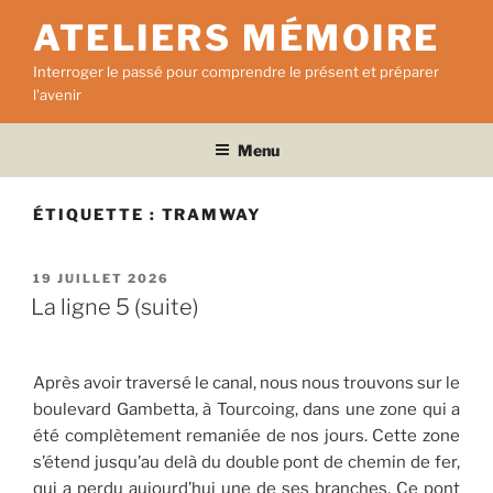
Aller
ATELIERS MÉMOIRE
au
contenu
Interroger le passé pour comprendre le présent et préparer
principal
l'avenir
Menu
ÉTIQUETTE :
TRAMWAY
PUBLIÉ
19 JUILLET 2026
LE
La ligne 5 (suite)
Après avoir traversé le canal, nous nous trouvons sur le
boulevard Gambetta, à Tourcoing, dans une zone qui a
été complètement remaniée de nos jours. Cette zone
s’étend jusqu’au delà du double pont de chemin de fer,
qui a perdu aujourd’hui une de ses branches. Ce pont