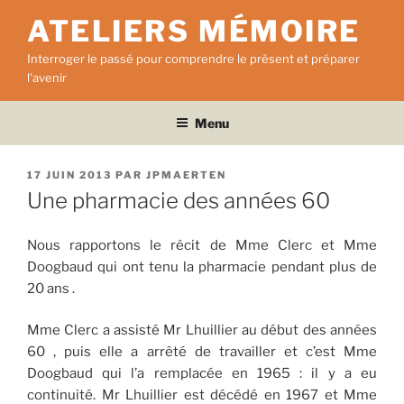
Aller
ATELIERS MÉMOIRE
au
contenu
Interroger le passé pour comprendre le présent et préparer
principal
l'avenir
Menu
PUBLIÉ
17 JUIN 2013
PAR
JPMAERTEN
LE
Une pharmacie des années 60
Nous rapportons le récit de Mme Clerc et Mme
Doogbaud qui ont tenu la pharmacie pendant plus de
20 ans .
Mme Clerc a assisté Mr Lhuillier au début des années
60 , puis elle a arrêté de travailler et c’est Mme
Doogbaud qui l’a remplacée en 1965 : il y a eu
continuité. Mr Lhuillier est décédé en 1967 et Mme