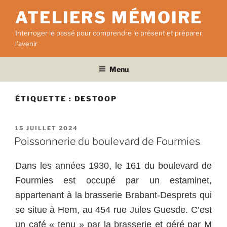
Aller
ATELIERS MÉMOIRE
au
contenu
Interroger le passé pour comprendre le présent et préparer
principal
l'avenir
Menu
ÉTIQUETTE :
DESTOOP
PUBLIÉ
15 JUILLET 2024
LE
Poissonnerie du boulevard de Fourmies
Dans les années 1930, le 161 du boulevard de
Fourmies est occupé par un estaminet,
appartenant à la brasserie Brabant-Desprets qui
se situe à Hem, au 454 rue Jules Guesde. C’est
un café « tenu » par la brasserie et géré par M