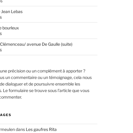
26
 Jean Lebas
26
e bourleux
26
Clémenceau/ avenue De Gaulle (suite)
26
une précision ou un complément à apporter ?
us un commentaire ou un témoignage, cela nous
de dialoguer et de poursuivre ensemble les
 Le formulaire se trouve sous l'article que vous
 commenter.
AGES
ermeulen
dans
Les gaufres Rita