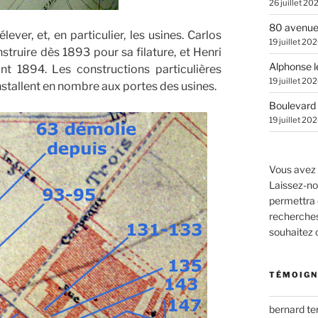
26 juillet 20
80 avenue
ever, et, en particulier, les usines. Carlos
19 juillet 20
ruire dès 1893 pour sa filature, et Henri
Alphonse l
nt 1894. Les constructions particulières
19 juillet 20
nstallent en nombre aux portes des usines.
Boulevard 
19 juillet 20
Vous avez 
Laissez-no
permettra 
recherches.
souhaitez
TÉMOIGN
bernard t