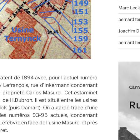
Marc Lecl
bernard t
Joachim D
bernard t
atent de 1894 avec, pour l’actuel numéro
 Lefrançois, rue d’Inkermann concernant
 propriété Carlos Masurel. Cet estaminet
 H.Dubron. Il est situé entre les usines
nck (puis Damart). On a gardé trace d’une
les numéros 93-95 actuels, concernant
Lefebvre en face de l’usine Masurel et près
ret.