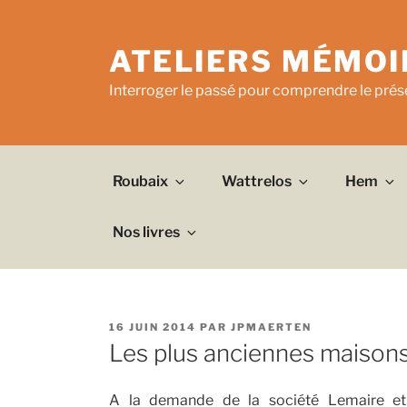
Aller
au
ATELIERS MÉMOI
contenu
principal
Interroger le passé pour comprendre le prése
Roubaix
Wattrelos
Hem
Nos livres
PUBLIÉ
16 JUIN 2014
PAR
JPMAERTEN
LE
Les plus anciennes maison
A la demande de la société Lemaire et 