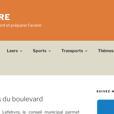
RE
nt et préparer l'avenir
Leers
Sports
Transports
Thèmes
SUIVEZ-
s du boulevard
Lefebvre, le conseil municipal permet