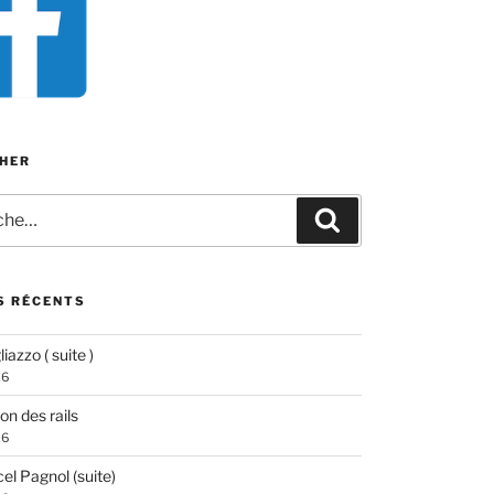
HER
e
Recherche
S RÉCENTS
iazzo ( suite )
26
ion des rails
26
el Pagnol (suite)