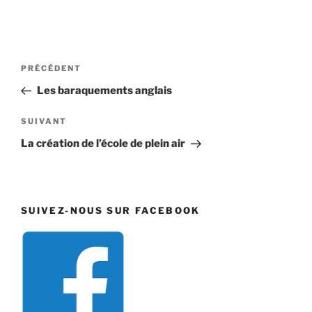
Navigation
Article
PRÉCÉDENT
de
précédent
Les baraquements anglais
l’article
Article
SUIVANT
suivant
La création de l’école de plein air
SUIVEZ-NOUS SUR FACEBOOK