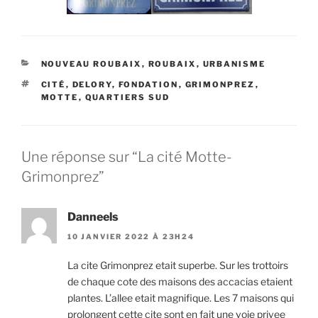
CATÉGORIES
NOUVEAU ROUBAIX
,
ROUBAIX
,
URBANISME
ÉTIQUETTES
CITÉ
,
DELORY
,
FONDATION
,
GRIMONPREZ
,
MOTTE
,
QUARTIERS SUD
Une réponse sur “La cité Motte-
Grimonprez”
Danneels
10 JANVIER 2022 À 23H24
La cite Grimonprez etait superbe. Sur les trottoirs
de chaque cote des maisons des accacias etaient
plantes. L’allee etait magnifique. Les 7 maisons qui
prolongent cette cite sont en fait une voie privee