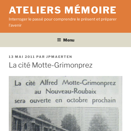
Aller
ATELIERS MÉMOIRE
au
contenu
Interroger le passé pour comprendre le présent et préparer
principal
l'avenir
Menu
PUBLIÉ
13 MAI 2011
PAR
JPMAERTEN
LE
La cité Motte-Grimonprez