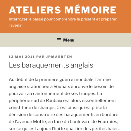
Aller
ATELIERS MÉMOIRE
au
contenu
Interroger le passé pour comprendre le présent et préparer
principal
l'avenir
Menu
PUBLIÉ
13 MAI 2011
PAR
JPMAERTEN
LE
Les baraquements anglais
Au début de la première guerre mondiale, l’armée
anglaise stationnée à Roubaix éprouve le besoin de
pourvoir au cantonnement de ses troupes. La
périphérie sud de Roubaix est alors essentiellement
constituée de champs. C’est ainsi qu’est prise la
décision de construire des baraquements en bordure
de l’avenue Motte, en face du boulevard de Fourmies,
sur ce qui est aujourd’hui le quartier des petites haies.