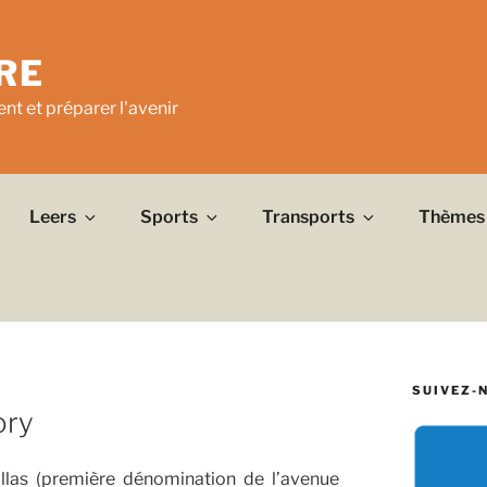
RE
nt et préparer l'avenir
Leers
Sports
Transports
Thèmes
SUIVEZ-
ory
illas (première dénomination de l’avenue