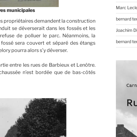
Marc Lecl
es municipales
bernard t
es propriétaires demandent la construction
duit se déverserait dans les fossés et les
Joachim D
refuse de polluer le parc. Néanmoins, la
bernard t
 fossé sera couvert et séparé des étangs
lory pourra alors s’y déverser.
tie entre les rues de Barbieux et Lenôtre.
a chaussée n’est bordée que de bas-côtés