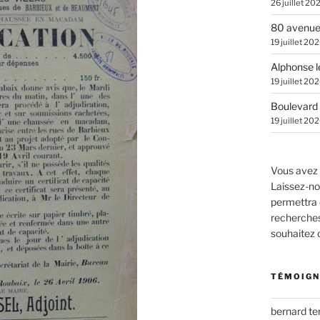
26 juillet 20
80 avenue
19 juillet 20
Alphonse l
19 juillet 20
Boulevard 
19 juillet 20
Vous avez 
Laissez-no
permettra 
recherches.
souhaitez
TÉMOIGN
bernard t