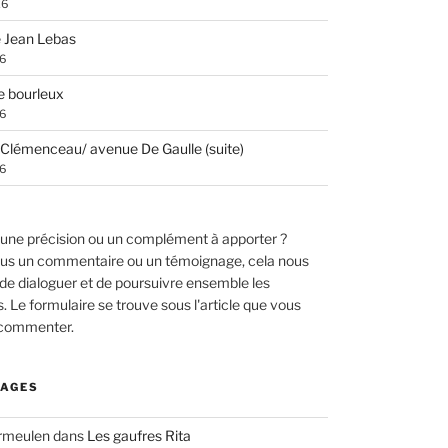
26
 Jean Lebas
26
e bourleux
26
Clémenceau/ avenue De Gaulle (suite)
26
une précision ou un complément à apporter ?
us un commentaire ou un témoignage, cela nous
de dialoguer et de poursuivre ensemble les
 Le formulaire se trouve sous l'article que vous
 commenter.
AGES
ermeulen
dans
Les gaufres Rita