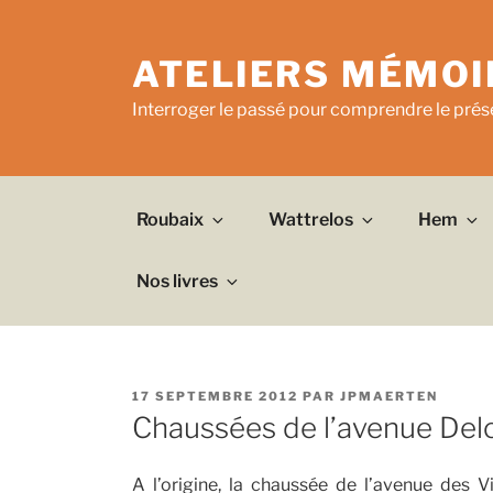
Aller
au
ATELIERS MÉMOI
contenu
principal
Interroger le passé pour comprendre le prése
Roubaix
Wattrelos
Hem
Nos livres
PUBLIÉ
17 SEPTEMBRE 2012
PAR
JPMAERTEN
LE
Chaussées de l’avenue Del
A l’origine, la chaussée de l’avenue des V