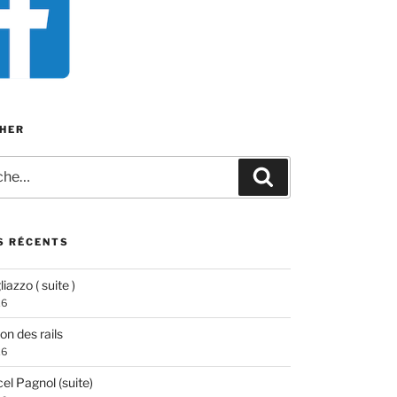
HER
e
Recherche
S RÉCENTS
iazzo ( suite )
26
ion des rails
26
el Pagnol (suite)