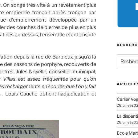
. On songe très vite à un revêtement plus
être empierrée tronçon après tronçon par
que d’empierrement développée par un
ler des couches de pierres de plus en plus
us fines au dessus, l’ensemble étant ensuite
RECHERC
tion depuis la rue de Barbieux jusqu’à la
Recherch
pour
e des cassons de porphyre, recouverts de
:
tres. Jules Noyelle, conseiller municipal,
s Villas est assez fréquentée pour qu’on
ARTICLE
Les rechargements en scories que l’on y fait
e…
Louis Cauche obtient l’adjudication et
Carlier Vogl
26 juillet 20
La disparit
26 juillet 20
Ecole Marc