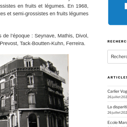
sistes en fruits et légumes. En 1968,
es et semi-grossistes en fruits légumes
s de l’époque : Seynave, Mathis, Divol,
RECHERC
Prevost, Tack-Boutten-Kuhn, Ferreira.
Recherch
pour
:
ARTICLE
Carlier Vogl
26 juillet 20
La disparit
26 juillet 20
Ecole Marc