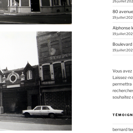
26 juillet 20
80 avenue
19 juillet 20
Alphonse l
19 juillet 20
Boulevard 
19 juillet 20
Vous avez 
Laissez-no
permettra 
recherches.
souhaitez
TÉMOIGN
bernard t