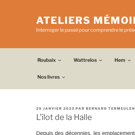
Aller
au
ATELIERS MÉMOI
contenu
principal
Interroger le passé pour comprendre le prése
Roubaix
Wattrelos
Hem
Nos livres
PUBLIÉ
29 JANVIER 2023
PAR
BERNARD TERMEULEN
LE
L’îlot de la Halle
Depuis des décennies, les emplacements 