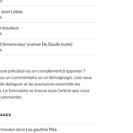
26
 Jean Lebas
26
e bourleux
26
Clémenceau/ avenue De Gaulle (suite)
26
une précision ou un complément à apporter ?
us un commentaire ou un témoignage, cela nous
de dialoguer et de poursuivre ensemble les
 Le formulaire se trouve sous l'article que vous
 commenter.
AGES
ermeulen
dans
Les gaufres Rita