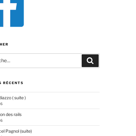
HER
e
Recherche
S RÉCENTS
iazzo ( suite )
26
ion des rails
26
el Pagnol (suite)