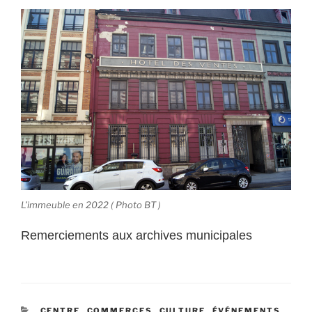
L’immeuble en 2022 ( Photo BT )
Remerciements aux archives municipales
CATÉGORIES
CENTRE
,
COMMERCES
,
CULTURE
,
ÉVÉNEMENTS
,