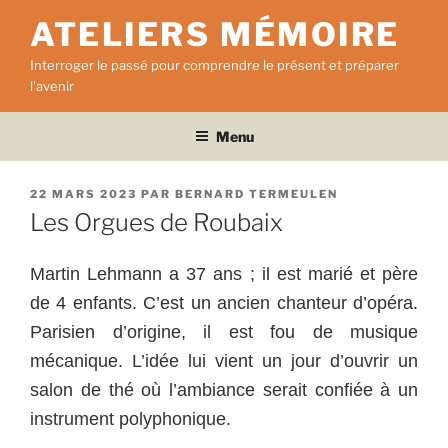
Aller
ATELIERS MÉMOIRE
au
contenu
Interroger le passé pour comprendre le présent et préparer
principal
l'avenir
Menu
PUBLIÉ
22 MARS 2023
PAR
BERNARD TERMEULEN
LE
Les Orgues de Roubaix
Martin Lehmann a 37 ans ; il est marié et père
de 4 enfants. C’est un ancien chanteur d’opéra.
Parisien d’origine, il est fou de musique
mécanique. L’idée lui vient un jour d’ouvrir un
salon de thé où l’ambiance serait confiée à un
instrument polyphonique.