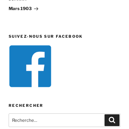
Article
suivant
Mars 1903
SUIVEZ-NOUS SUR FACEBOOK
RECHERCHER
Recherche
Recher
pour