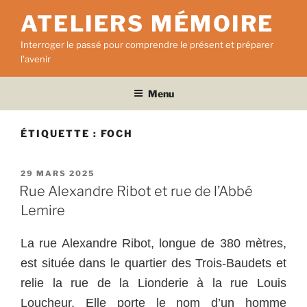
Aller
ATELIERS MÉMOIRE
au
contenu
Interroger le passé pour comprendre le présent et préparer
principal
l'avenir
Menu
ÉTIQUETTE :
FOCH
PUBLIÉ
29 MARS 2025
LE
Rue Alexandre Ribot et rue de l’Abbé
Lemire
La rue Alexandre Ribot, longue de 380 mètres,
est située dans le quartier des Trois-Baudets et
relie la rue de la Lionderie à la rue Louis
Loucheur. Elle porte le nom d’un homme