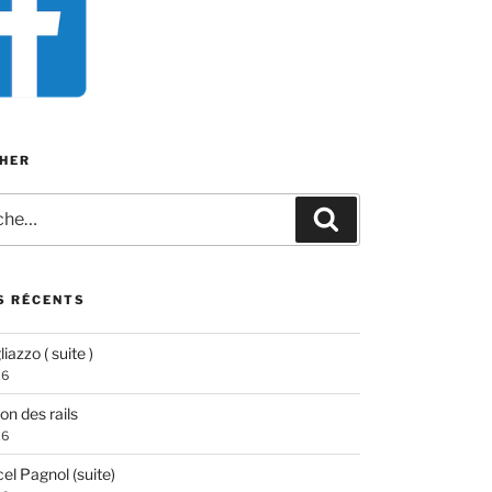
HER
e
Recherche
S RÉCENTS
iazzo ( suite )
26
ion des rails
26
el Pagnol (suite)