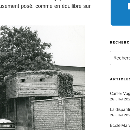
rieusement posé, comme en équilibre sur
RECHERC
Recherch
pour
:
ARTICLE
Carlier Vogl
26 juillet 20
La disparit
26 juillet 20
Ecole Marc