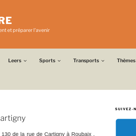
RE
nt et préparer l'avenir
Leers
Sports
Transports
Thèmes
SUIVEZ-
artigny
 130 de la rue de Cartigny à Roubaix ,