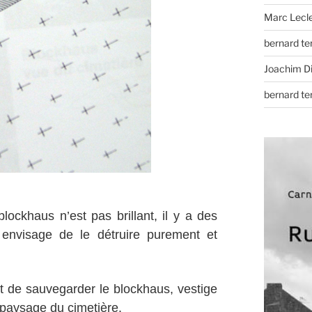
Marc Lecl
bernard t
Joachim D
bernard t
lockhaus n’est pas brillant, il y a des
e envisage de le détruire purement et
st de sauvegarder le blockhaus, vestige
u paysage du cimetière.