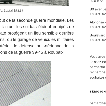
26 juillet 20
80 avenue
iel Labbé 1982 )
19 juillet 20
début de la seconde guerre mondiale. Les
Alphonse l
r la rue, les soldats étaient équipés de
19 juillet 20
ate protégeait un lieu sensible derrière
Boulevard 
ns, ou le garage de véhicules militaires
19 juillet 20
tériel de défense anti-aérienne de la
tions de la guerre 39-45 à Roubaix.
Vous avez 
Laissez-no
permettra 
recherches.
souhaitez
TÉMOIGN
bernard t