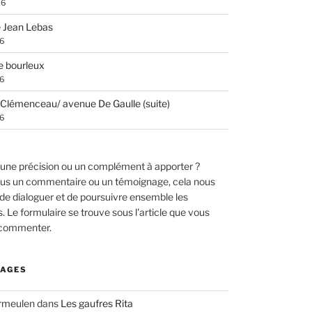
26
 Jean Lebas
26
e bourleux
26
Clémenceau/ avenue De Gaulle (suite)
26
une précision ou un complément à apporter ?
us un commentaire ou un témoignage, cela nous
de dialoguer et de poursuivre ensemble les
 Le formulaire se trouve sous l'article que vous
 commenter.
AGES
ermeulen
dans
Les gaufres Rita