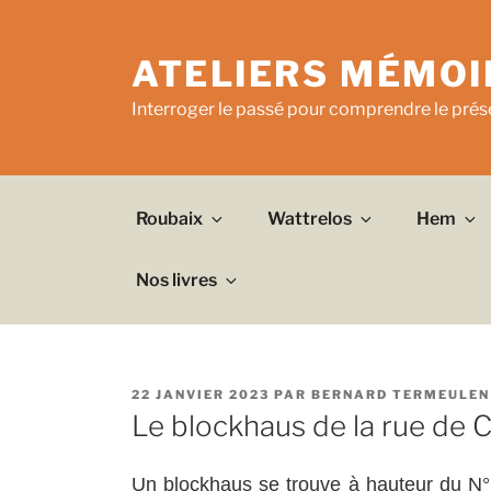
Aller
au
ATELIERS MÉMOI
contenu
principal
Interroger le passé pour comprendre le prése
Roubaix
Wattrelos
Hem
Nos livres
PUBLIÉ
22 JANVIER 2023
PAR
BERNARD TERMEULEN
LE
Le blockhaus de la rue de C
Un blockhaus se trouve à hauteur du N°