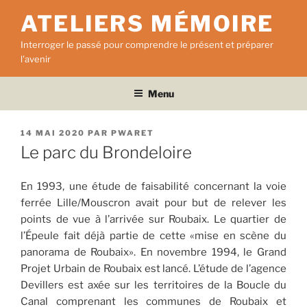
Aller
ATELIERS MÉMOIRE
au
contenu
Interroger le passé pour comprendre le présent et préparer
principal
l'avenir
Menu
PUBLIÉ
14 MAI 2020
PAR
PWARET
LE
Le parc du Brondeloire
En 1993, une étude de faisabilité concernant la voie
ferrée Lille/Mouscron avait pour but de relever les
points de vue à l’arrivée sur Roubaix. Le quartier de
l’Épeule fait déjà partie de cette «mise en scène du
panorama de Roubaix». En novembre 1994, le Grand
Projet Urbain de Roubaix est lancé. L’étude de l’agence
Devillers est axée sur les territoires de la Boucle du
Canal comprenant les communes de Roubaix et