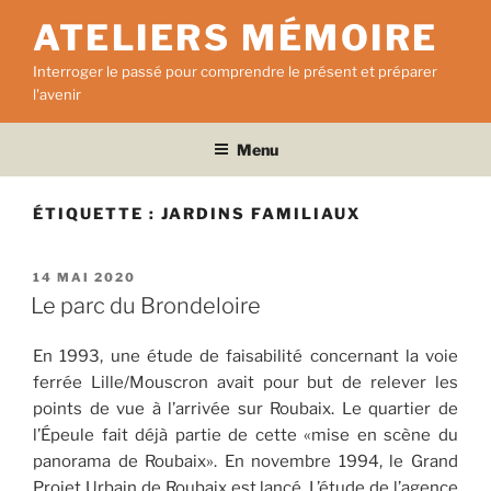
Aller
ATELIERS MÉMOIRE
au
contenu
Interroger le passé pour comprendre le présent et préparer
principal
l'avenir
Menu
ÉTIQUETTE :
JARDINS FAMILIAUX
PUBLIÉ
14 MAI 2020
LE
Le parc du Brondeloire
En 1993, une étude de faisabilité concernant la voie
ferrée Lille/Mouscron avait pour but de relever les
points de vue à l’arrivée sur Roubaix. Le quartier de
l’Épeule fait déjà partie de cette «mise en scène du
panorama de Roubaix». En novembre 1994, le Grand
Projet Urbain de Roubaix est lancé. L’étude de l’agence