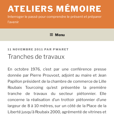
Aller
ATELIERS MÉMOIRE
au
contenu
Interroger le passé pour comprendre le présent et préparer
principal
l'avenir
Menu
PUBLIÉ
11 NOVEMBRE 2011
PAR
PWARET
LE
Tranches de travaux
En octobre 1976, c’est par une conférence presse
donnée par Pierre Prouvost, adjoint au maire et Jean
Papillon président de la chambre de commerce de Lille
Roubaix Tourcoing qu’est présentée la première
tranche de travaux du secteur piétonnier. Elle
concerne la réalisation d’un trottoir piétonnier d’une
largeur de 8 à 10 mètres, sur un côté de la Place de la
Liberté jusqu’à Roubaix 2000, agrémenté de vitrines et