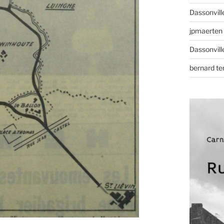
Dassonvill
jpmaerten
Dassonvill
bernard t