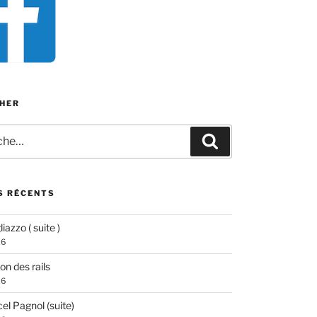
HER
e
Recherche
S RÉCENTS
iazzo ( suite )
26
ion des rails
26
el Pagnol (suite)