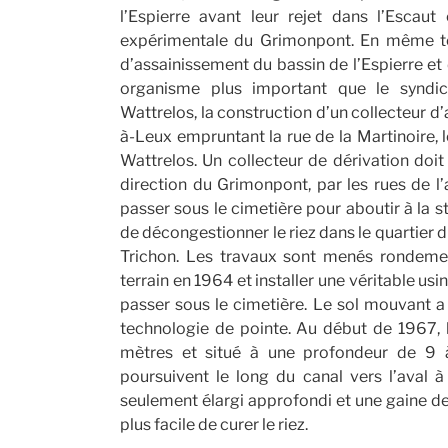
l’Espierre avant leur rejet dans l’Escaut
expérimentale du Grimonpont. En même t
d’assainissement du bassin de l’Espierre et 
organisme plus important que le syndic
Wattrelos, la construction d’un collecteur d
à-Leux empruntant la rue de la Martinoire, le
Wattrelos. Un collecteur de dérivation doit
direction du Grimonpont, par les rues de l’a
passer sous le cimetière pour aboutir à la 
de décongestionner le riez dans le quartier du 
Trichon. Les travaux sont menés rondement m
terrain en 1964 et installer une véritable us
passer sous le cimetière. Le sol mouvant a 
technologie de pointe. Au début de 1967, l
mètres et situé à une profondeur de 9 à
poursuivent le long du canal vers l’aval 
seulement élargi approfondi et une gaine de 
plus facile de curer le riez.