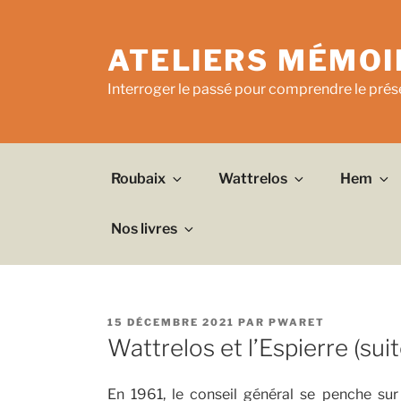
Aller
au
ATELIERS MÉMOI
contenu
principal
Interroger le passé pour comprendre le prése
Roubaix
Wattrelos
Hem
Nos livres
PUBLIÉ
15 DÉCEMBRE 2021
PAR
PWARET
LE
Wattrelos et l’Espierre (suit
En 1961, le conseil général se penche su