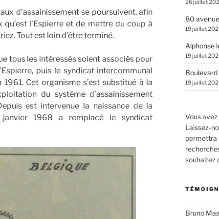
26 juillet 20
aux d’assainissement se poursuivent, afin
80 avenue
x qu’est l’Espierre et de mettre du coup à
19 juillet 20
riez. Tout est loin d’être terminé.
Alphonse l
19 juillet 20
ue tous les intéressés soient associés pour
l’Espierre, puis le syndicat intercommunal
Boulevard 
 1961. Cet organisme s’est substitué à la
19 juillet 20
exploitation du système d’assainissement
 Depuis est intervenue la naissance de la
Vous avez 
janvier 1968 a remplacé le syndicat
Laissez-no
permettra 
recherches.
souhaitez
TÉMOIGN
Bruno Maa