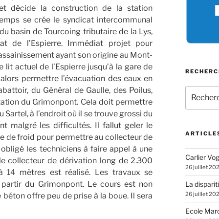
 et décide la construction de la station
emps se crée le syndicat intercommunal
du basin de Tourcoing tributaire de la Lys,
at de l’Espierre. Immédiat projet pour
’assainissement ayant son origine au Mont-
 lit actuel de l’Espierre jusqu’à la gare de
RECHERC
 alors permettre l’évacuation des eaux en
battoir, du Général de Gaulle, des Poilus,
Recherch
pour
station du Grimonpont. Cela doit permettre
:
Sartel, à l’endroit où il se trouve grossi du
algré les difficultés. Il fallut geler le
ARTICLE
ine de froid pour permettre au collecteur de
obligé les techniciens à faire appel à une
Carlier Vogl
e collecteur de dérivation long de 2.300
26 juillet 20
 14 mètres est réalisé. Les travaux se
à partir du Grimonpont. Le cours est non
La disparit
26 juillet 20
béton offre peu de prise à la boue. Il sera
Ecole Marc