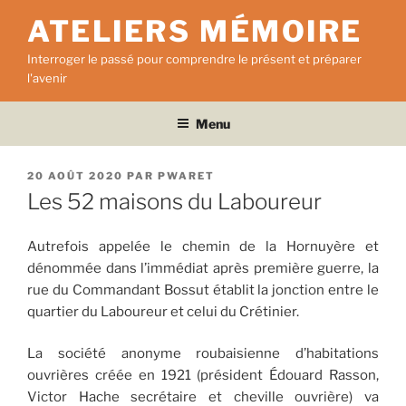
Aller
ATELIERS MÉMOIRE
au
contenu
Interroger le passé pour comprendre le présent et préparer
principal
l'avenir
Menu
PUBLIÉ
20 AOÛT 2020
PAR
PWARET
LE
Les 52 maisons du Laboureur
Autrefois appelée le chemin de la Hornuyère et
dénommée dans l’immédiat après première guerre, la
rue du Commandant Bossut établit la jonction entre le
quartier du Laboureur et celui du Crétinier.
La société anonyme roubaisienne d’habitations
ouvrières créée en 1921 (président Édouard Rasson,
Victor Hache secrétaire et cheville ouvrière) va