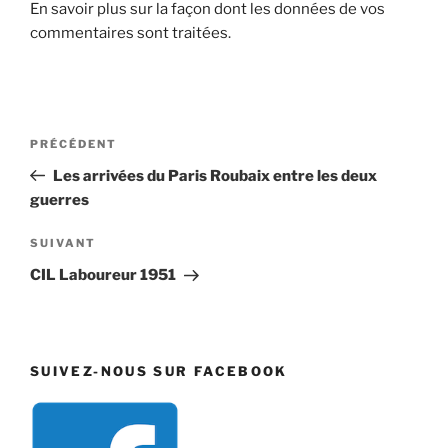
En savoir plus sur la façon dont les données de vos
commentaires sont traitées
.
Navigation
Article
PRÉCÉDENT
de
précédent
Les arrivées du Paris Roubaix entre les deux
l’article
guerres
Article
SUIVANT
suivant
CIL Laboureur 1951
SUIVEZ-NOUS SUR FACEBOOK