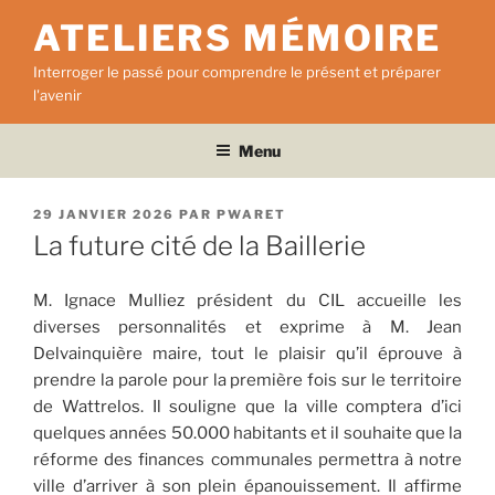
Aller
ATELIERS MÉMOIRE
au
contenu
Interroger le passé pour comprendre le présent et préparer
principal
l'avenir
Menu
PUBLIÉ
29 JANVIER 2026
PAR
PWARET
LE
La future cité de la Baillerie
M. Ignace Mulliez président du CIL accueille les
diverses personnalités et exprime à M. Jean
Delvainquière maire, tout le plaisir qu’il éprouve à
prendre la parole pour la première fois sur le territoire
de Wattrelos. Il souligne que la ville comptera d’ici
quelques années 50.000 habitants et il souhaite que la
réforme des finances communales permettra à notre
ville d’arriver à son plein épanouissement. Il affirme