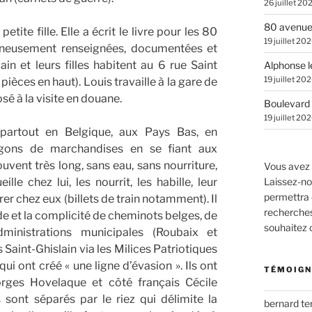
26 juillet 20
80 avenue
tite fille. Elle a écrit le livre pour les 80
19 juillet 20
igneusement renseignées, documentées et
in et leurs filles habitent au 6 rue Saint
Alphonse l
19 juillet 20
ièces en haut). Louis travaille à la gare de
sé à la visite en douane.
Boulevard 
19 juillet 20
 partout en Belgique, aux Pays Bas, en
agons de marchandises en se fiant aux
uvent très long, sans eau, sans nourriture,
Vous avez 
lle chez lui, les nourrit, les habille, leur
Laissez-no
permettra 
rer chez eux (billets de train notamment). Il
recherches.
ide et la complicité de cheminots belges, de
souhaitez
administrations municipales (Roubaix et
 Saint-Ghislain via les Milices Patriotiques
 ont créé « une ligne d’évasion ». Ils ont
TÉMOIGN
rges Hovelaque et côté français Cécile
sont séparés par le riez qui délimite la
bernard t