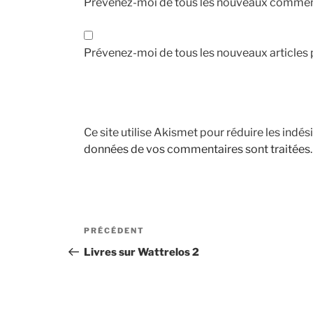
Prévenez-moi de tous les nouveaux comment
Prévenez-moi de tous les nouveaux articles p
Ce site utilise Akismet pour réduire les indés
données de vos commentaires sont traitées
.
Navigation
Article
PRÉCÉDENT
de
précédent
Livres sur Wattrelos 2
l’article