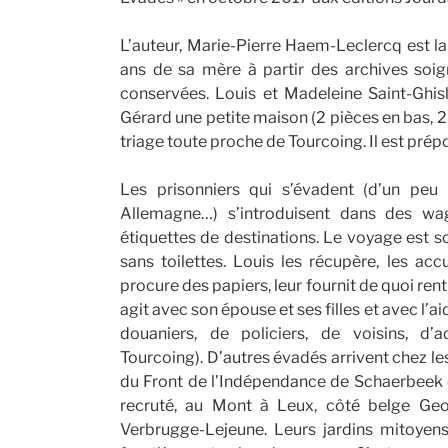
L’auteur, Marie-Pierre Haem-Leclercq est la pe
ans de sa mère à partir des archives so
conservées. Louis et Madeleine Saint-Ghisla
Gérard une petite maison (2 pièces en bas, 2 p
triage toute proche de Tourcoing. Il est prépo
Les prisonniers qui s’évadent (d’un peu
Allemagne…) s’introduisent dans des w
étiquettes de destinations. Le voyage est so
sans toilettes. Louis les récupère, les accuei
procure des papiers, leur fournit de quoi rent
agit avec son épouse et ses filles et avec l’a
douaniers, de policiers, de voisins, d’
Tourcoing). D’autres évadés arrivent chez les
du Front de l’Indépendance de Schaerbeek qui
recruté, au Mont à Leux, côté belge Geo
Verbrugge-Lejeune. Leurs jardins mitoyens 