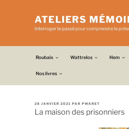
Aller
au
ATELIERS MÉMOI
contenu
principal
Interroger le passé pour comprendre le prése
Roubaix
Wattrelos
Hem
Nos livres
PUBLIÉ
28 JANVIER 2021
PAR
PWARET
LE
La maison des prisonniers