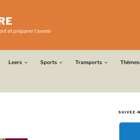
RE
nt et préparer l'avenir
Leers
Sports
Transports
Thèmes
SUIVEZ-