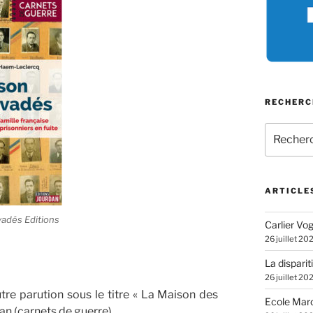
RECHERC
Recherch
pour
:
ARTICLE
adés Editions
Carlier Vogl
26 juillet 20
La disparit
26 juillet 20
tre parution sous le titre « La Maison des
Ecole Marc
n (carnets de guerre).