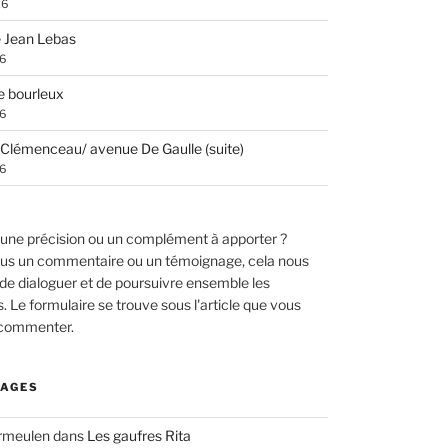
26
 Jean Lebas
26
e bourleux
26
Clémenceau/ avenue De Gaulle (suite)
26
une précision ou un complément à apporter ?
us un commentaire ou un témoignage, cela nous
de dialoguer et de poursuivre ensemble les
 Le formulaire se trouve sous l'article que vous
 commenter.
AGES
ermeulen
dans
Les gaufres Rita