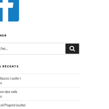
HER
e
Recherche
S RÉCENTS
iazzo ( suite )
26
ion des rails
26
el Pagnol (suite)