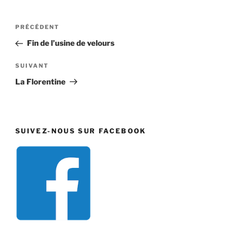
Navigation
Article
PRÉCÉDENT
de
précédent
Fin de l’usine de velours
l’article
Article
SUIVANT
suivant
La Florentine
SUIVEZ-NOUS SUR FACEBOOK