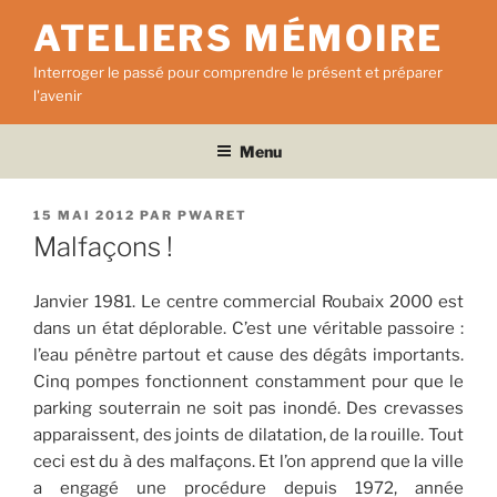
Aller
ATELIERS MÉMOIRE
au
contenu
Interroger le passé pour comprendre le présent et préparer
principal
l'avenir
Menu
PUBLIÉ
15 MAI 2012
PAR
PWARET
LE
Malfaçons !
Janvier 1981. Le centre commercial Roubaix 2000 est
dans un état déplorable. C’est une véritable passoire :
l’eau pénètre partout et cause des dégâts importants.
Cinq pompes fonctionnent constamment pour que le
parking souterrain ne soit pas inondé. Des crevasses
apparaissent, des joints de dilatation, de la rouille. Tout
ceci est du à des malfaçons. Et l’on apprend que la ville
a engagé une procédure depuis 1972, année