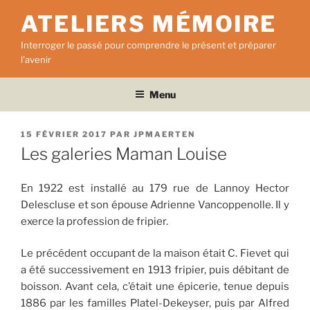
Aller
ATELIERS MÉMOIRE
au
contenu
Interroger le passé pour comprendre le présent et préparer
principal
l'avenir
Menu
PUBLIÉ
15 FÉVRIER 2017
PAR
JPMAERTEN
LE
Les galeries Maman Louise
En 1922 est installé au 179 rue de Lannoy Hector
Delescluse et son épouse Adrienne Vancoppenolle. Il y
exerce la profession de fripier.
Le précédent occupant de la maison était C. Fievet qui
a été successivement en 1913 fripier, puis débitant de
boisson. Avant cela, c’était une épicerie, tenue depuis
1886 par les familles Platel-Dekeyser, puis par Alfred