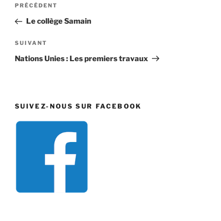
Navigation
Article
PRÉCÉDENT
de
précédent
Le collège Samain
l’article
Article
SUIVANT
suivant
Nations Unies : Les premiers travaux
SUIVEZ-NOUS SUR FACEBOOK