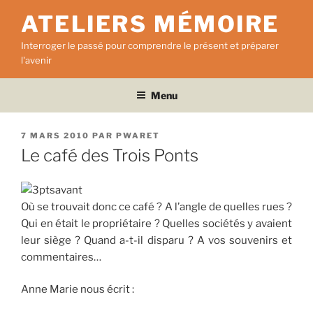
Aller
ATELIERS MÉMOIRE
au
contenu
Interroger le passé pour comprendre le présent et préparer
principal
l'avenir
Menu
PUBLIÉ
7 MARS 2010
PAR
PWARET
LE
Le café des Trois Ponts
Où se trouvait donc ce café ? A l’angle de quelles rues ?
Qui en était le propriétaire ? Quelles sociétés y avaient
leur siège ? Quand a-t-il disparu ? A vos souvenirs et
commentaires…
Anne Marie nous écrit :