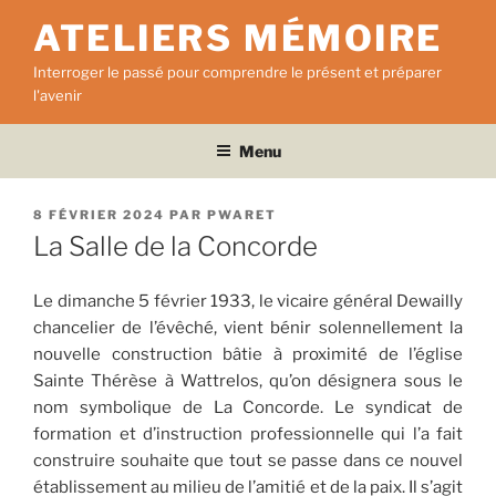
Aller
ATELIERS MÉMOIRE
au
contenu
Interroger le passé pour comprendre le présent et préparer
principal
l'avenir
Menu
PUBLIÉ
8 FÉVRIER 2024
PAR
PWARET
LE
La Salle de la Concorde
Le dimanche 5 février 1933, le vicaire général Dewailly
chancelier de l’évêché, vient bénir solennellement la
nouvelle construction bâtie à proximité de l’église
Sainte Thérèse à Wattrelos, qu’on désignera sous le
nom symbolique de La Concorde. Le syndicat de
formation et d’instruction professionnelle qui l’a fait
construire souhaite que tout se passe dans ce nouvel
établissement au milieu de l’amitié et de la paix. Il s’agit