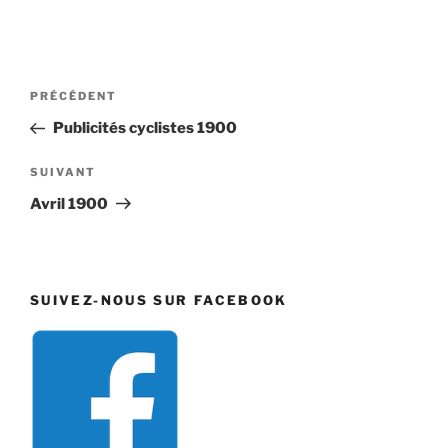
Navigation
Article
PRÉCÉDENT
de
précédent
Publicités cyclistes 1900
l’article
Article
SUIVANT
suivant
Avril 1900
SUIVEZ-NOUS SUR FACEBOOK