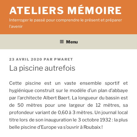
Aller
ATELIERS MÉMOIRE
au
contenu
Interroger le passé pour comprendre le présent et préparer
principal
l'avenir
Menu
PUBLIÉ
23 AVRIL 2020
PAR
PWARET
LE
La piscine autrefois
Cette piscine est un vaste ensemble sportif et
hygiénique construit sur le modèle d’un plan d’abbaye
par l’architecte Albert Baert. La longueur du bassin est
de 50 mètres pour une largeur de 12 mètres, sa
profondeur variant de 0,60 à 3 mètres. Un journal local
titre lors de son inauguration le 3 octobre 1932 : la plus
belle piscine d’Europe va s’ouvrir à Roubaix !