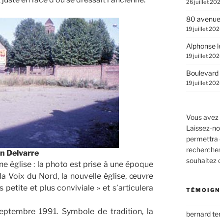
26 juillet 20
80 avenue
19 juillet 20
Alphonse l
19 juillet 20
Boulevard 
19 juillet 20
Vous avez 
Laissez-no
permettra 
recherches.
n Delvarre
souhaitez
e église : la photo est prise à une époque
 la Voix du Nord, la nouvelle église, œuvre
petite et plus conviviale » et s’articulera
TÉMOIGN
septembre 1991. Symbole de tradition, la
bernard t