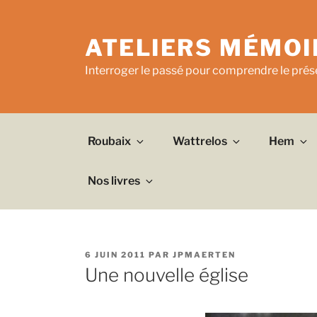
Aller
au
ATELIERS MÉMOI
contenu
principal
Interroger le passé pour comprendre le prése
Roubaix
Wattrelos
Hem
Nos livres
PUBLIÉ
6 JUIN 2011
PAR
JPMAERTEN
LE
Une nouvelle église