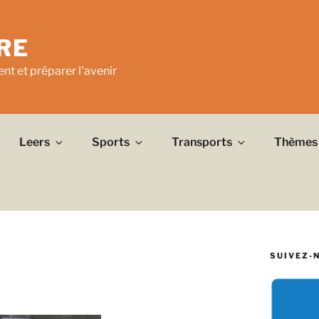
RE
nt et préparer l'avenir
Leers
Sports
Transports
Thèmes
SUIVEZ-