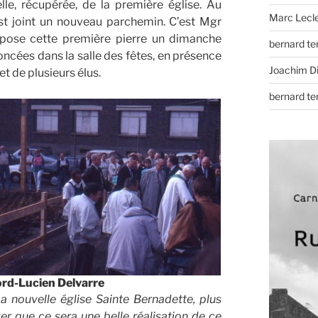
lle, récupérée, de la première église. Au
Marc Lecl
st joint un nouveau parchemin. C’est Mgr
i pose cette première pierre un dimanche
bernard t
oncées dans la salle des fêtes, en présence
Joachim D
t de plusieurs élus.
bernard t
ord-Lucien Delvarre
a nouvelle église Sainte Bernadette, plus
er que ce sera une belle réalisation de ce