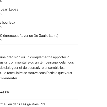
26
 Jean Lebas
26
e bourleux
26
Clémenceau/ avenue De Gaulle (suite)
26
une précision ou un complément à apporter ?
us un commentaire ou un témoignage, cela nous
de dialoguer et de poursuivre ensemble les
 Le formulaire se trouve sous l'article que vous
 commenter.
AGES
ermeulen
dans
Les gaufres Rita