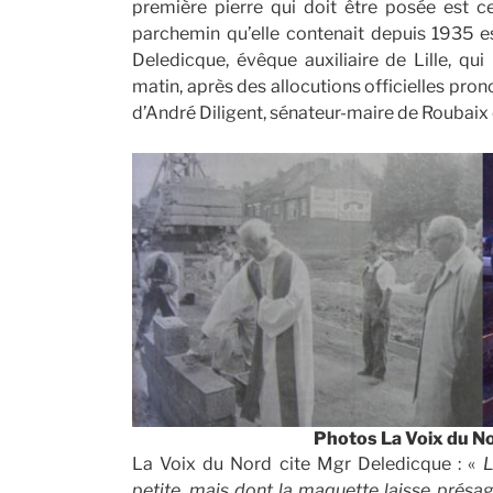
première pierre qui doit être posée est ce
parchemin qu’elle contenait depuis 1935 e
Deledicque, évêque auxiliaire de Lille, qu
matin, après des allocutions officielles pron
d’André Diligent, sénateur-maire de Roubaix e
Photos La Voix du N
La Voix du Nord cite Mgr Deledicque : «
L
petite, mais dont la maquette laisse présag