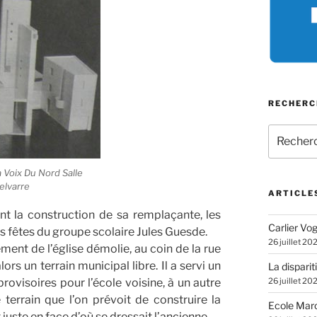
RECHERC
Recherch
pour
:
 Voix Du Nord Salle
elvarre
ARTICLE
ant la construction de sa remplaçante, les
Carlier Vogl
des fêtes du groupe scolaire Jules Guesde.
26 juillet 20
ent de l’église démolie, au coin de la rue
rs un terrain municipal libre. Il a servi un
La disparit
ovisoires pour l’école voisine, à un autre
26 juillet 20
terrain que l’on prévoit de construire la
Ecole Marc
t juste en face d’où se dressait l’ancienne.