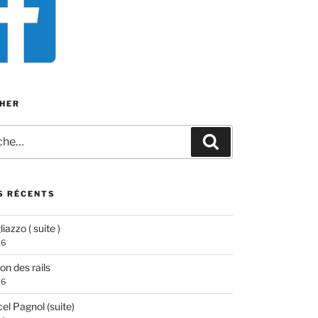
HER
e
Recherche
S RÉCENTS
iazzo ( suite )
26
ion des rails
26
el Pagnol (suite)