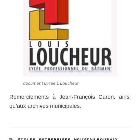
document Lycée L Loucheur
Remerciements à Jean-François Caron, ainsi
qu’aux archives municipales.
CATÉGORIES
ÉCOLES
,
ENTREPRISES
,
NOUVEAU ROUBAIX
,