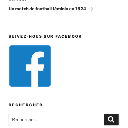
Article
suivant
Un match de football féminin en 1924
SUIVEZ-NOUS SUR FACEBOOK
RECHERCHER
Recherche
Recher
pour