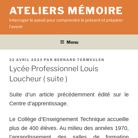
Aller
ATELIERS MÉMOIRE
au
contenu
Interroger le passé pour comprendre le présent et préparer
principal
l'avenir
Menu
PUBLIÉ
22 AVRIL 2023
PAR
BERNARD TERMEULEN
LE
Lycée Professionnel Louis
Loucheur ( suite )
Suite d’un article précédemment édité sur le
Centre d’apprentissage.
Le Collège d’Enseignement Technique accueille
plus de 400 élèves. Au milieu des années 1970,
l’agrandissement des salles de formation