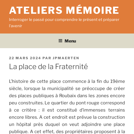
Aller
ATELIERS MÉMOIRE
au
contenu
Interroger le passé pour comprendre le présent et préparer
principal
l'avenir
Menu
PUBLIÉ
22 MARS 2024
PAR
JPMAERTEN
LE
La place de la Fraternité
L’histoire de cette place commence à la fin du 19ème
siècle, lorsque la municipalité se préoccupe de créer
des places publiques à Roubaix dans les zones encore
peu construites. Le quartier du pont rouge correspond
à ce critère : il est constitué d’immenses terrains
encore libres. A cet endroit est prévue la construction
un hôpital près duquel on veut adjoindre une place
publique. A cet effet, des propriétaires proposent à la