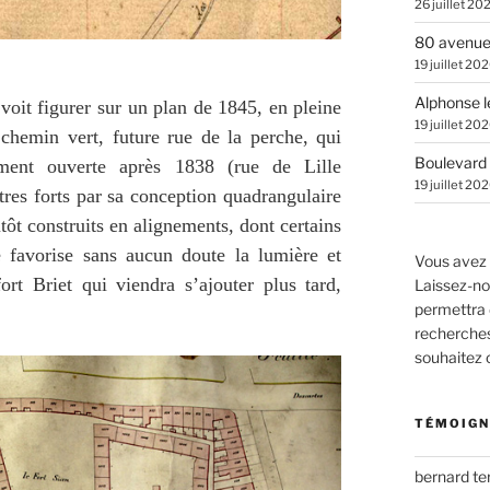
26 juillet 20
80 avenue
19 juillet 20
Alphonse l
 voit figurer sur un plan de 1845, en pleine
19 juillet 20
hemin vert, future rue de la perche, qui
Boulevard 
ment ouverte après 1838 (rue de Lille
19 juillet 20
utres forts par sa conception quadrangulaire
utôt construits en alignements, dont certains
 favorise sans aucun doute la lumière et
Vous avez 
ort Briet qui viendra s’ajouter plus tard,
Laissez-no
permettra 
recherches.
souhaitez
TÉMOIGN
bernard t