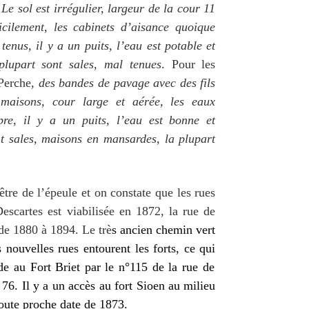
Le sol est irrégulier, largeur de la cour 11
icilement, les cabinets d’aisance quoique
tenus, il y a un puits, l’eau e
s
t potable et
plupart sont sales, mal tenues
. Pour les
 Perche,
des bandes de pavage avec des fils
 maisons, cour large et aérée, les eaux
opre,
il y a
un puits, l’eau est bonne et
t sales, maisons en mansardes, la plupart
être de l’épeule et on constate que les rues
Descartes est viabilisée en 1872, la rue de
e de 1880 à 1894. Le trè
s ancien chemin
vert
s
nouvelles
rues
entouren
t le
s
fort
s, ce qui
de au
Fort B
riet
par le n°
11
5
de la
rue de
 76.
Il y a un accès au fort Sioen au milieu
toute proche date de 1873.