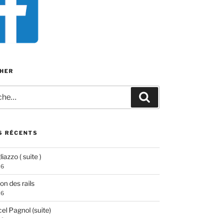
HER
e
Recherche
S RÉCENTS
iazzo ( suite )
26
ion des rails
26
el Pagnol (suite)