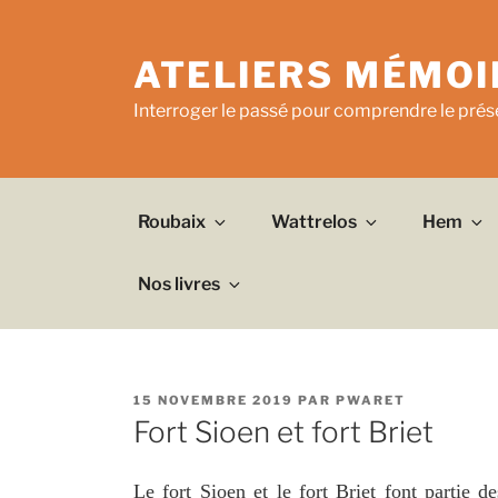
Aller
au
ATELIERS MÉMOI
contenu
principal
Interroger le passé pour comprendre le prése
Roubaix
Wattrelos
Hem
Nos livres
PUBLIÉ
15 NOVEMBRE 2019
PAR
PWARET
LE
Fort Sioen et fort Briet
Le fort Sioen et le fort Briet font partie de