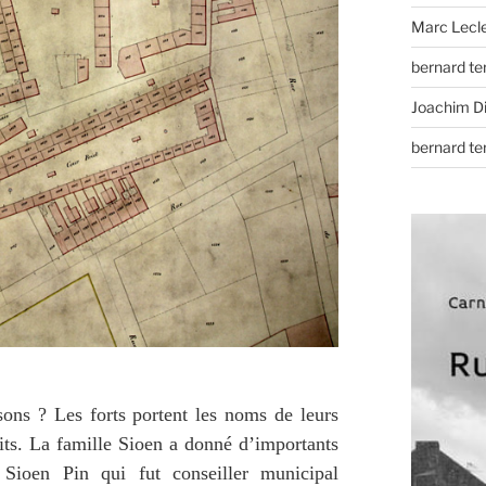
Marc Lecl
bernard t
Joachim D
bernard t
ons ? Les forts portent les noms de leurs
uits. La famille Sioen a donné d’importants
e Sioen Pin qui fut conseiller municipal