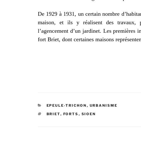
De 1929 à 1931, un certain nombre d’habitant
maison, et ils y réalisent des travaux, 
l’agencement d’un jardinet. Les premières i
fort Briet, dont certaines maisons représente
CATÉGORIES
EPEULE-TRICHON
,
URBANISME
ÉTIQUETTES
BRIET
,
FORTS
,
SIOEN