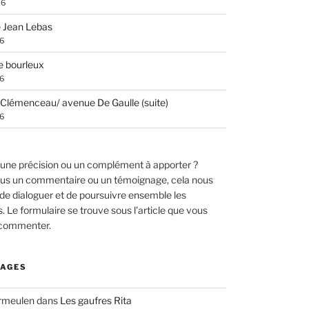
26
 Jean Lebas
26
e bourleux
26
Clémenceau/ avenue De Gaulle (suite)
26
une précision ou un complément à apporter ?
us un commentaire ou un témoignage, cela nous
de dialoguer et de poursuivre ensemble les
 Le formulaire se trouve sous l'article que vous
 commenter.
AGES
ermeulen
dans
Les gaufres Rita