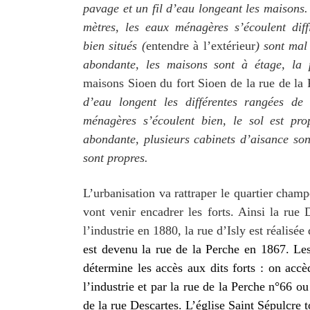
pavage et un fil d’eau longeant les maisons. 
mètres, les eaux ménagères s’écoulent diff
bien situés (
entendre à l’extérieur
) sont mal 
abondante, les maisons sont à étage, la 
maisons Sioen du fort Sioen de la rue de la
d’eau longent les différentes rangées de
ménagères s’écoulent bien, le sol est pr
abondante, plusieurs cabinets d’aisance son
sont propres.
L’urbanisation va rattraper le quartier champ
vont venir encadrer les forts. Ainsi la rue 
l’industrie en 1880, la rue d’Isly est réalisé
est devenu la rue de la Perche en 1867. L
e
détermine les accès aux dits forts :
on accè
l’industrie et
par la rue de la P
erche
n°
66 ou
de la rue Descartes.
L’église Saint Sépulcre 