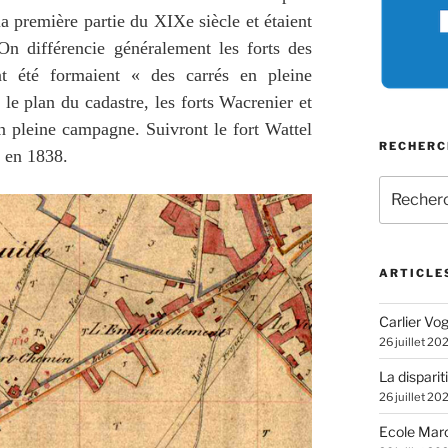
la première partie du XIXe siècle et étaient
 On différencie généralement les forts des
nt été formaient « des carrés en pleine
e plan du cadastre, les forts Wacrenier et
en pleine campagne. Suivront le fort Wattel
RECHERC
 en 1838.
Recherch
pour
:
ARTICLE
Carlier Vogl
26 juillet 20
La disparit
26 juillet 20
Ecole Marc