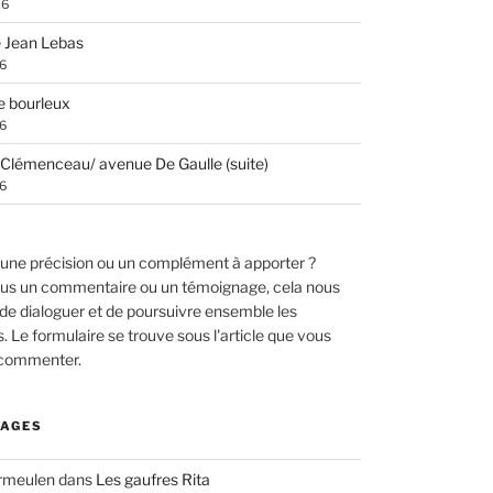
26
 Jean Lebas
26
e bourleux
26
Clémenceau/ avenue De Gaulle (suite)
26
une précision ou un complément à apporter ?
us un commentaire ou un témoignage, cela nous
de dialoguer et de poursuivre ensemble les
 Le formulaire se trouve sous l'article que vous
 commenter.
AGES
ermeulen
dans
Les gaufres Rita