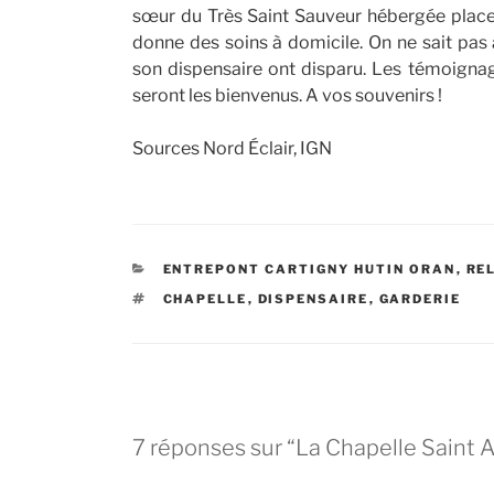
sœur du Très Saint Sauveur hébergée place d
donne des soins à domicile. On ne sait pas
son dispensaire ont disparu. Les témoignag
seront les bienvenus. A vos souvenirs !
Sources Nord Éclair, IGN
CATÉGORIES
ENTREPONT CARTIGNY HUTIN ORAN
,
RE
ÉTIQUETTES
CHAPELLE
,
DISPENSAIRE
,
GARDERIE
7 réponses sur “La Chapelle Saint 