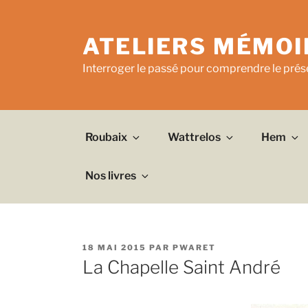
Aller
au
ATELIERS MÉMOI
contenu
principal
Interroger le passé pour comprendre le prése
Roubaix
Wattrelos
Hem
Nos livres
PUBLIÉ
18 MAI 2015
PAR
PWARET
LE
La Chapelle Saint André