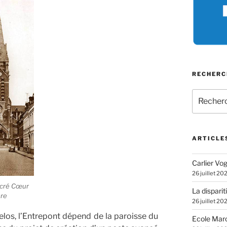
RECHERC
Recherch
pour
:
ARTICLE
Carlier Vogl
26 juillet 20
acré Cœur
La disparit
ère
26 juillet 20
trelos, l’Entrepont dépend de la paroisse du
Ecole Marc