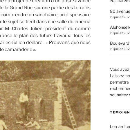
ne du projet de création d’un poste avancé
26 juillet 20
 de la Grand Rue, sur une partie des terrains
80 avenue
t comprendre un sanctuaire, un dispensaire
19 juillet 20
 le sujet se tient dans une salle du cinéma
Alphonse l
ar M. Charles Julien, président du comité
19 juillet 20
pose le plan des futurs travaux. Tous les
harles Jullien déclare : « Prouvons que nous
Boulevard 
de camaraderie ».
19 juillet 20
Vous avez 
Laissez-no
permettra 
recherches.
souhaitez
TÉMOIGN
bernard t