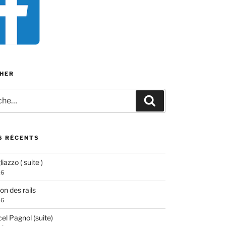
HER
e
Recherche
S RÉCENTS
iazzo ( suite )
26
ion des rails
26
el Pagnol (suite)