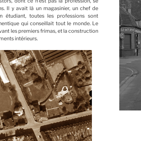
ors, dont ce n’est pas la profession, se
. Il y avait là un magasinier, un chef de
un étudiant, toutes les professions sont
hentique qui conseillait tout le monde. Le
vant les premiers frimas, et la construction
ents intérieurs.