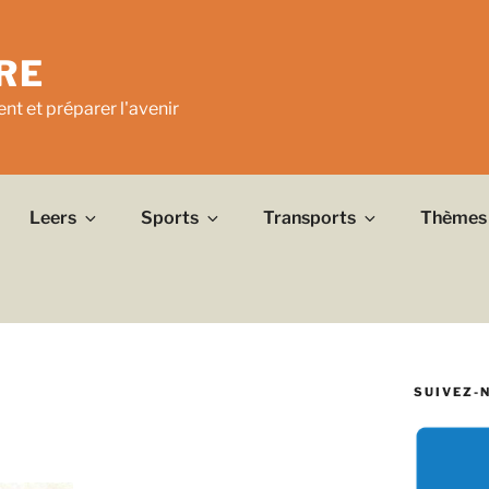
RE
nt et préparer l'avenir
Leers
Sports
Transports
Thèmes
SUIVEZ-