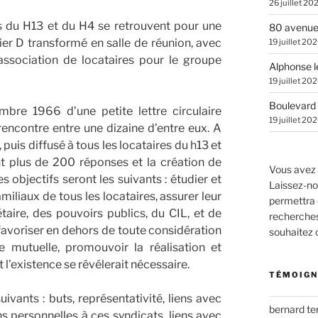
26 juillet 20
s du H13 et du H4 se retrouvent pour une
80 avenue
ier D transformé en salle de réunion, avec
19 juillet 20
association de locataires pour le groupe
Alphonse l
19 juillet 20
Boulevard 
mbre 1966 d’une petite lettre circulaire
19 juillet 20
encontre entre une dizaine d’entre eux. A
puis diffusé à tous les locataires du h13 et
ent plus de 200 réponses et la création de
Vous avez 
 objectifs seront les suivants : étudier et
Laissez-no
miliaux de tous les locataires, assurer leur
permettra 
taire, des pouvoirs publics, du CIL, et de
recherches.
favoriser en dehors de toute considération
souhaitez
de mutuelle, promouvoir la réalisation et
 l’existence se révélerait nécessaire.
TÉMOIGN
vants : buts, représentativité, liens avec
bernard t
s personnelles à ces syndicats, liens avec