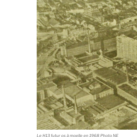
Le H13 futur os à moelle en 1968 Photo NE