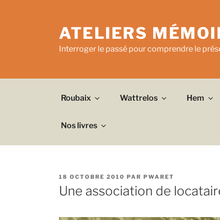
Aller
au
ATELIERS MÉMOI
contenu
principal
Interroger le passé pour comprendre le prése
Roubaix
Wattrelos
Hem
Nos livres
PUBLIÉ
18 OCTOBRE 2010
PAR
PWARET
LE
Une association de locatair