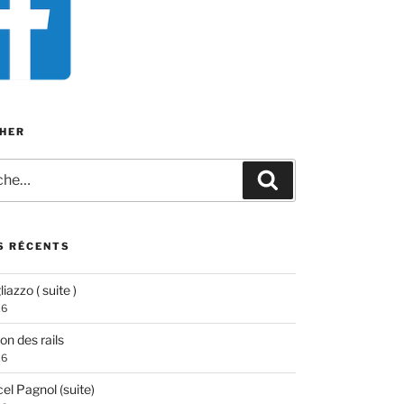
HER
e
Recherche
S RÉCENTS
iazzo ( suite )
26
ion des rails
26
el Pagnol (suite)