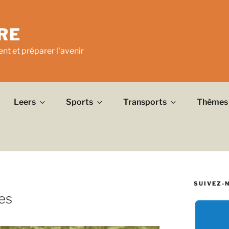
RE
nt et préparer l'avenir
Leers
Sports
Transports
Thèmes
SUIVEZ-
es