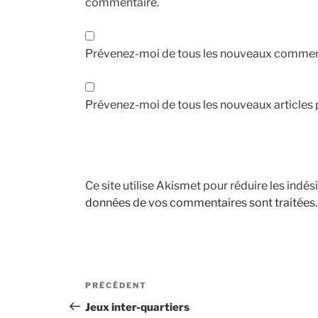
commentaire.
Prévenez-moi de tous les nouveaux comment
Prévenez-moi de tous les nouveaux articles p
Ce site utilise Akismet pour réduire les indés
données de vos commentaires sont traitées
.
Navigation
Article
PRÉCÉDENT
de
précédent
Jeux inter-quartiers