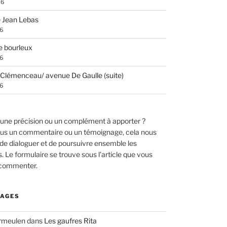
26
 Jean Lebas
26
e bourleux
26
Clémenceau/ avenue De Gaulle (suite)
26
une précision ou un complément à apporter ?
us un commentaire ou un témoignage, cela nous
de dialoguer et de poursuivre ensemble les
 Le formulaire se trouve sous l'article que vous
 commenter.
AGES
ermeulen
dans
Les gaufres Rita