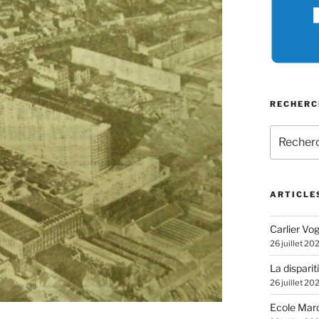
RECHERC
Recherch
pour
:
ARTICLE
Carlier Vogl
26 juillet 20
La disparit
26 juillet 20
Ecole Marc