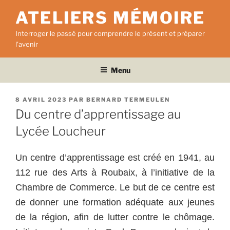
Aller
ATELIERS MÉMOIRE
au
contenu
Interroger le passé pour comprendre le présent et préparer
principal
l'avenir
Menu
PUBLIÉ
8 AVRIL 2023
PAR
BERNARD TERMEULEN
LE
Du centre d’apprentissage au
Lycée Loucheur
Un centre d’apprentissage est créé en 1941, au
112 rue des Arts à Roubaix, à l’initiative de la
Chambre de Commerce. Le but de ce centre est
de donner une formation adéquate aux jeunes
de la région, afin de lutter contre le chômage.