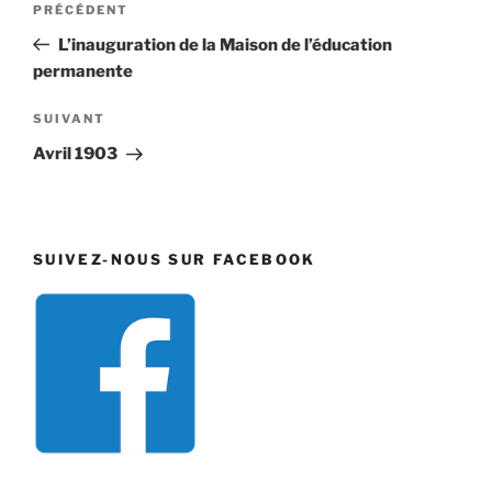
Article
PRÉCÉDENT
de
précédent
L’inauguration de la Maison de l’éducation
l’article
permanente
Article
SUIVANT
suivant
Avril 1903
SUIVEZ-NOUS SUR FACEBOOK