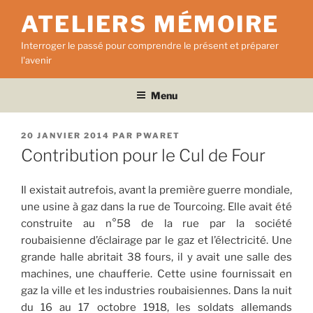
Aller
ATELIERS MÉMOIRE
au
contenu
Interroger le passé pour comprendre le présent et préparer
principal
l'avenir
Menu
PUBLIÉ
20 JANVIER 2014
PAR
PWARET
LE
Contribution pour le Cul de Four
Il existait autrefois, avant la première guerre mondiale,
une usine à gaz dans la rue de Tourcoing. Elle avait été
construite au n°58 de la rue par la société
roubaisienne d’éclairage par le gaz et l’électricité. Une
grande halle abritait 38 fours, il y avait une salle des
machines, une chaufferie. Cette usine fournissait en
gaz la ville et les industries roubaisiennes. Dans la nuit
du 16 au 17 octobre 1918, les soldats allemands