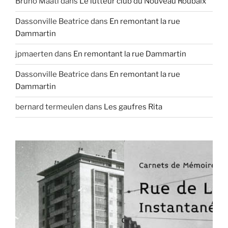
Bruno Maati
dans
Le lutteur club du Nouveau Roubaix
Dassonville Beatrice
dans
En remontant la rue
Dammartin
jpmaerten
dans
En remontant la rue Dammartin
Dassonville Beatrice
dans
En remontant la rue
Dammartin
bernard termeulen
dans
Les gaufres Rita