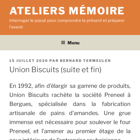
Aller
ATELIERS MÉMOIRE
au
contenu
Interroger le passé pour comprendre le présent et préparer
principal
l'avenir
Menu
PUBLIÉ
15 JUILLET 2020
PAR
BERNARD TERMEULEN
LE
Union Biscuits (suite et fin)
En 1992, afin d’élargir sa gamme de produits,
Union Biscuits rachète la société Preneel à
Bergues, spécialisée dans la fabrication
artisanale de pains d’amandes.
Une grue
immense est nécessaire pour soulever le four
Preneel, et l’amener au premier étage de la