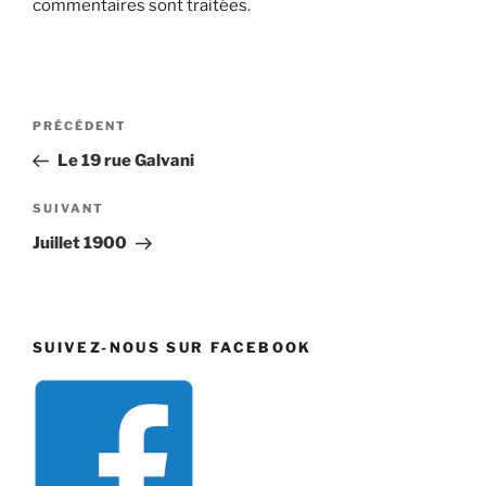
commentaires sont traitées
.
Navigation
Article
PRÉCÉDENT
de
précédent
Le 19 rue Galvani
l’article
Article
SUIVANT
suivant
Juillet 1900
SUIVEZ-NOUS SUR FACEBOOK