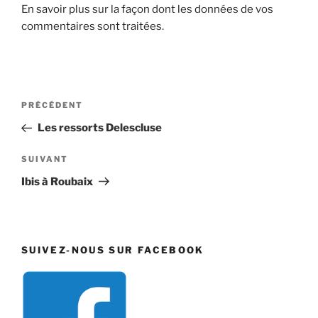
En savoir plus sur la façon dont les données de vos
commentaires sont traitées
.
Navigation
Article
PRÉCÉDENT
de
précédent
Les ressorts Delescluse
l’article
Article
SUIVANT
suivant
Ibis à Roubaix
SUIVEZ-NOUS SUR FACEBOOK