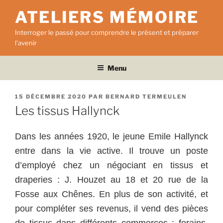
Aller
ATELIERS MÉMOIRE
au
contenu
Interroger le passé pour comprendre le présent et préparer
principal
l'avenir
Menu
PUBLIÉ
15 DÉCEMBRE 2020
PAR
BERNARD TERMEULEN
LE
Les tissus Hallynck
Dans les années 1920, le jeune Emile Hallynck
entre dans la vie active. Il trouve un poste
d’employé chez un négociant en tissus et
draperies : J. Houzet au 18 et 20 rue de la
Fosse aux Chênes.
En plus de son activité, et
pour compléter ses revenus, il vend des pièces
de tissus dans différents commerces : forains,